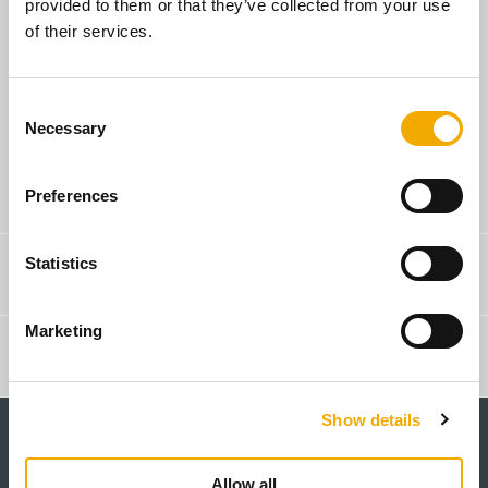
provided to them or that they’ve collected from your use
of their services.
Ja sam vlasnik kuće
C
Necessary
o
n
s
Pretraga komercijalnog predstavnika
Preferences
e
n
t
Statistics
Kontakt & Savet
S
e
Marketing
l
Pretraga proizvoda
e
c
Show details
t
i
o
Allow all