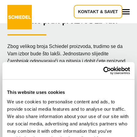
KONTAKT & SAVET
Pronađite pravi proizvod za vas!
Sve
Zbog velikog broja Schiedel proizvoda, trudimo se da
Vam izbor bude što lakši. Jednostavno slijedite
čarobnjak odgovarajući na pitanja i dobit ćete proizvod
koji najbolje odgovara vašim potrebama. Jeste li
trgovac/profesionalac ili potrošač/graditelj?
Kakav ste vi korisnik?
This website uses cookies
We use cookies to personalise content and ads, to
provide social media features and to analyse our traffic.
Ja sam profesionalac
We also share information about your use of our site with
our social media, advertising and analytics partners who
may combine it with other information that you’ve