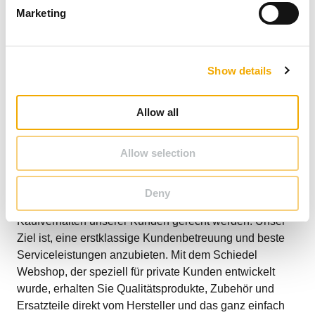
e
Marketing
l
e
c
Show details
t
i
o
Allow all
n
Allow selection
Deny
Als Marktführer wollen wir den Erwartungen und dem
Kaufverhalten unserer Kunden gerecht werden. Unser
Ziel ist, eine erstklassige Kundenbetreuung und beste
Serviceleistungen anzubieten. Mit dem Schiedel
Webshop, der speziell für private Kunden entwickelt
wurde, erhalten Sie Qualitätsprodukte, Zubehör und
Ersatzteile direkt vom Hersteller und das ganz einfach