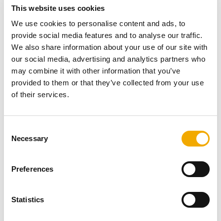
This website uses cookies
We use cookies to personalise content and ads, to
provide social media features and to analyse our traffic.
We also share information about your use of our site with
our social media, advertising and analytics partners who
may combine it with other information that you’ve
provided to them or that they’ve collected from your use
of their services.
Nutzen Sie Ihre Zeit und bilden Sie sich online weiter.
Mit den ausgewählten Schiedel Online-Webinaren
C
erfahren Sie alles rund um wichtige Themen zu
Necessary
o
Schornsteine und Öfen.
n
s
Preferences
ZU DEN WEBINAREN
e
Webshop
n
t
Statistics
S