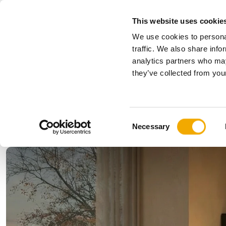
This website uses cookie
We use cookies to personal
Produkte
traffic. We also share info
analytics partners who may
Bitte wählen Sie Ihr Land
they’ve collected from your
Produkte
Anwendungen & Branchen
Unternehmen
Geschichte
Benelux (Englisch)
Benelux (
C
News, Presse und Events
Bulgarien
Deutschl
Necessary
o
Finnland
Frankreic
n
Kroatien
Lettland
s
Polen
Rumänie
e
n
Serbien
Slowakei
t
Ukraine
Ungarn
S
e