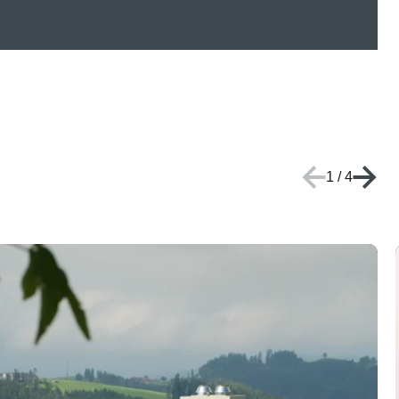
1
/
4