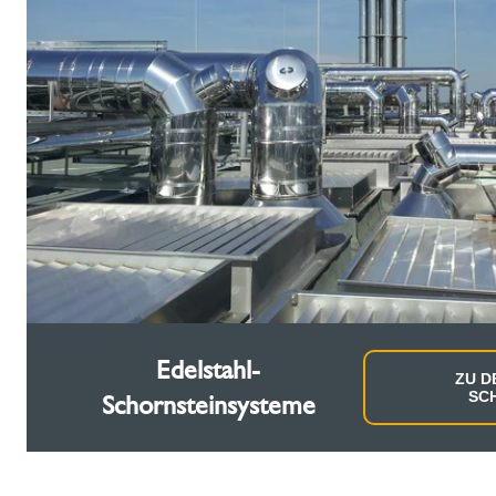
Edelstahl-
ZU D
SC
Schornsteinsysteme