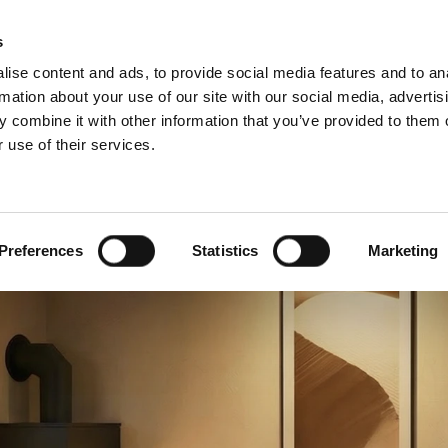
Webshop
Schiedel P
s
ise content and ads, to provide social media features and to an
rmation about your use of our site with our social media, advertis
 combine it with other information that you’ve provided to them o
 use of their services.
Service
Für Profis
Französisch)
Benelux (Niederländisch)
and
Dänemark
Preferences
Statistics
Marketing
h
Großbritannien
Litauen
n
Schweden
Slowenien
Österreich