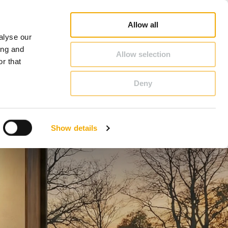
rofi
Schornstein & Kaminofen Ratgeber
Karriere
Über Schiedel
Deutschland
Allow all
alyse our
KONTAKT & BERATUNG
ing and
Allow selection
r that
Deny
Bosnien
Estland
Show details
Italien
Norwegen
Schweiz
Tschechische Republik