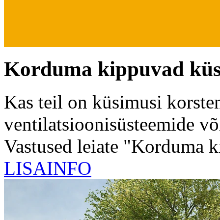
Korduma kippuvad kü
Kas teil on küsimusi korste
ventilatsioonisüsteemide v
Vastused leiate "Korduma ki
LISAINFO