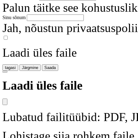
Palun täitke see kohustuslik
Sinu sõnum
Jah, nõustun privaatsuspoli
Laadi üles faile
tagasi
Järgmine
Saada
Laadi üles faile
Lubatud failitüübid: PDF,
Lohistage siia rohkem faile