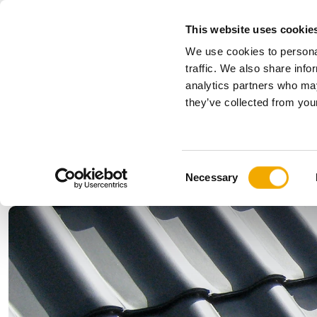
This website uses cookie
We use cookies to personal
Kaikki
traffic. We also share info
analytics partners who may
Please choose your country
they’ve collected from your
Tuotteet
Ratkaisumme
Palvelumme
Yritys
Historia
Benelux (englanti)
Benelux (h
C
Uutiset, lehdistö ja tapahtumat
Bosnia
Bulgaria
Necessary
o
Itävalta
Kroatia
n
Norja
Puola
s
Ruotsi
Saksa
e
n
Slovenia
Suomi
t
Tšekki
Ukraina
S
e