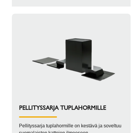
PELLITYSSARJA TUPLAHORMILLE
Pellityssarja tuplahormille on kestävä ja soveltuu
suomalaisten kattojen ilmeeseen.