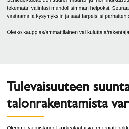
tekemään valintasi mahdollisimman helpoksi. Seuraa
vastaamalla kysymyksiin ja saat tarpeisiisi parhaiten 
Oletko kauppias/ammattilainen vai kuluttaja/rakentaj
Tulevaisuuteen suunt
talonrakentamista va
Olemme valmistaneet korkealaatuisia, energiatehokk