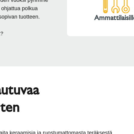
 ohjattua polkua
Ammattilaisill
sopivan tuotteen.
a?
autuvaa
rten
aita keraamisia ja ruostumattomasta teräksestä