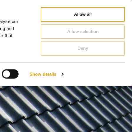
Jälleenmyyjähaku
Ura
Schiedelistä
Suomi
Allow all
alyse our
YHTEYSTIEDOT & NEUVONTA
ing and
Allow selection
r that
Deny
Benelux (ranska)
Italia
Show details
Liettua
Romania
Slovakia
Tanska
Viro