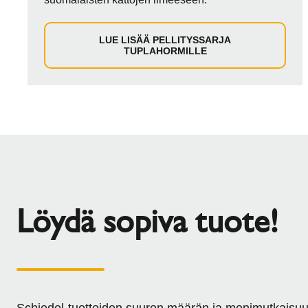
LUE LISÄÄ PELLITYSSARJA
TUPLAHORMILLE
Löydä sopiva tuote!
Schiedel-tuotteiden suuren määrän ja monimutkaisu