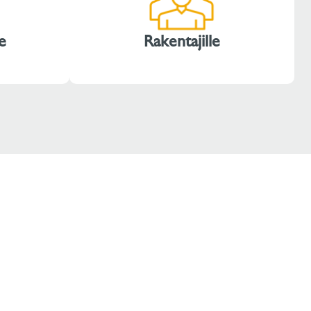
e
Rakentajille