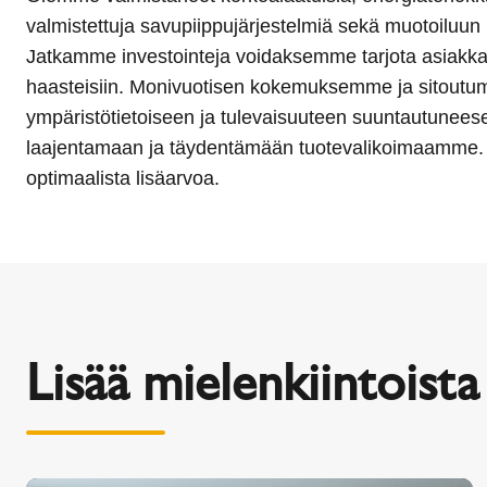
valmistettuja savupiippujärjestelmiä sekä muotoiluun 
Jatkamme investointeja voidaksemme tarjota asiakkail
haasteisiin. Monivuotisen kokemuksemme ja sitout
ympäristötietoiseen ja tulevaisuuteen suuntautunees
laajentamaan ja täydentämään tuotevalikoimaamme. T
optimaalista lisäarvoa.
Lisää mielenkiintoista 