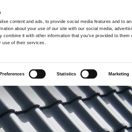
s
ise content and ads, to provide social media features and to an
rmation about your use of our site with our social media, advertis
 combine it with other information that you’ve provided to them o
 use of their services.
Ammattilaisille
ollanti)
Benelux (hollanti)
Iso-Britannia
Preferences
Statistics
Marketing
Latvia
Ranska
Serbia
Sveitsi
Unkari