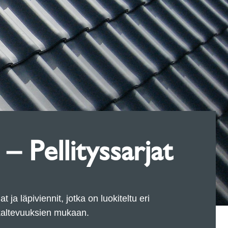
– Pellityssarjat
t ja läpiviennit, jotka on luokiteltu eri
okaltevuuksien mukaan.