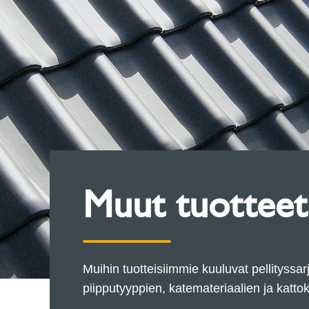
Muut tuotteet 
Muihin tuotteisiimmie kuuluvat pellityssarja
piipputyyppien, katemateriaalien ja katt