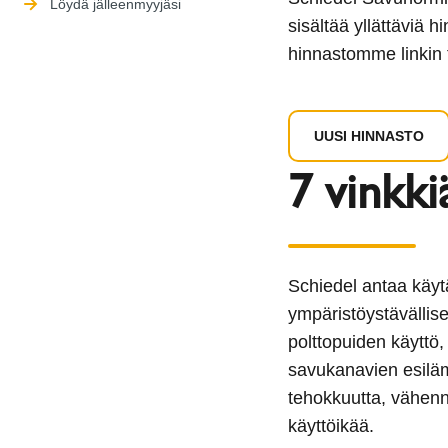
Löydä jälleenmyyjäsi
sisältää yllättäviä 
hinnastomme linkin 
UUSI HINNASTO
7 vinkki
Schiedel antaa käytä
ympäristöystävällise
polttopuiden käyttö, 
savukanavien esiläm
tehokkuutta, vähenn
käyttöikää.