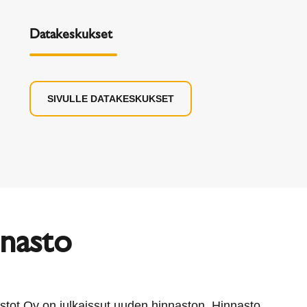
Datakeskukset
SIVULLE DATAKESKUKSET
nnasto
tot Oy on julkaissut uuden hinnaston. Hinnasto