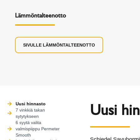
Lämmöntalteenotto
SIVULLE LÄMMÖNTALTEENOTTO
Uusi hi
Uusi hinnasto
7 vinkkiä takan
sytytykseen
6 syytä valita
valmispiippu Permeter
Smooth
Schiedel Savuhormis