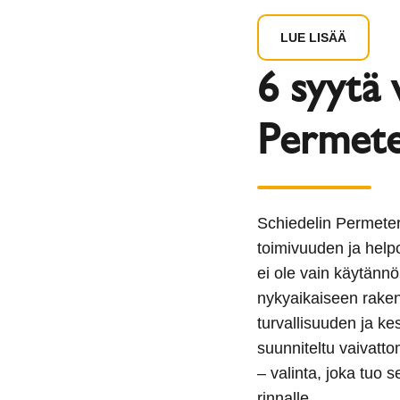
LUE LISÄÄ
6 syytä 
Permet
Schiedelin Permete
toimivuuden ja help
ei ole vain käytännö
nykyaikaiseen rake
turvallisuuden ja k
suunniteltu vaivat
– valinta, joka tuo s
rinnalle.