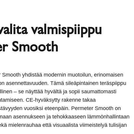
valita valmispiippu
er Smooth
r Smooth yhdistää modernin muotoilun, erinomaisen
on asennettavuuden. Tämä sileäpintainen teräspiippu
llinen – se näyttää hyvältä ja sopii saumattomasti
ntamiseen. CE-hyväksytty rakenne takaa
estävyyden vuosiksi eteenpäin. Permeter Smooth on
tomaan asennukseen ja tehokkaaseen lämmönhallintaan
ekä mielenrauhaa että visuaalista viimeistelyä tulisijan