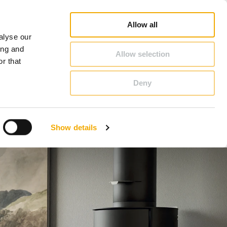
Jälleenmyyjähaku
Ura
Schiedelistä
Suomi
Allow all
alyse our
YHTEYSTIEDOT & NEUVONTA
ing and
Allow selection
r that
Deny
Bosnia
Itävalta
Show details
Norja
Ruotsi
Slovenia
Tšekki