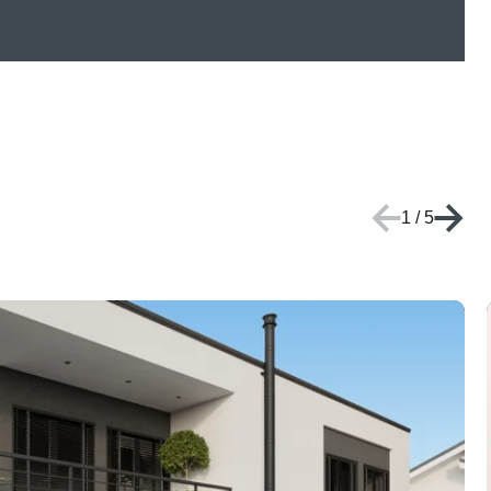
1
/
5