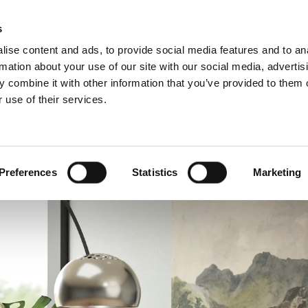
s
ise content and ads, to provide social media features and to an
rmation about your use of our site with our social media, advertis
 combine it with other information that you’ve provided to them o
 use of their services.
Ammattilaisille
ollanti)
Benelux (ranska)
nia
Italia
Preferences
Statistics
Marketing
Liettua
Romania
Slovakia
Tanska
Viro