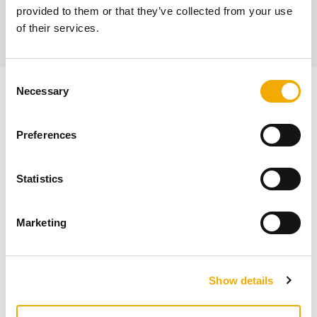
provided to them or that they’ve collected from your use
of their services.
C
Necessary
o
Uusi hinnasto
n
s
Preferences
e
n
t
Statistics
S
e
Marketing
l
e
c
Show details
t
i
o