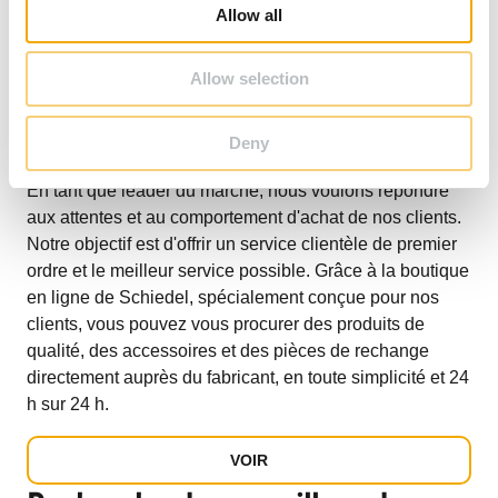
o
Allow all
n
Allow selection
Deny
En tant que leader du marché, nous voulons répondre
aux attentes et au comportement d'achat de nos clients.
Notre objectif est d'offrir un service clientèle de premier
ordre et le meilleur service possible. Grâce à la boutique
en ligne de Schiedel, spécialement conçue pour nos
clients, vous pouvez vous procurer des produits de
qualité, des accessoires et des pièces de rechange
directement auprès du fabricant, en toute simplicité et 24
h sur 24 h.
VOIR