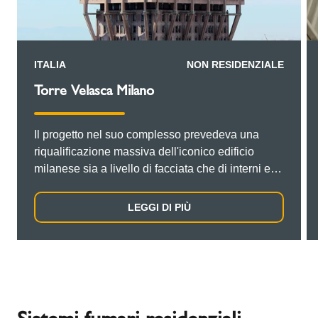
ITALIA
NON RESIDENZIALE
Torre Velasca Milano
Il progetto nel suo complesso prevedeva una
riqualificazione massiva dell'iconico edificio
milanese sia a livello di facciata che di interni e
comprendeva anche un radicale rinnovamento
dell'impiantistica, da ripristinare secondo lo stato
LEGGI DI PIÙ
dell'arte e con i più moderni impianti tecnologici
da integrare in un contesto costruttivo ed
architettonico di grande valenza storica e
culturale per la città, essendo la Torre Velasca
uno dei più importanti esempi di architettura
brutalista in Italia e in Europa. La ristrutturazione