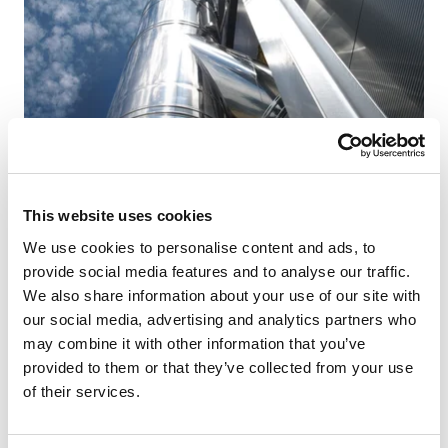
Schiedel offre, progetta e installa con squadre di posa
This website uses cookies
specializzate soluzioni per i più complessi impianti
We use cookies to personalise content and ads, to
fumari nel settore civile ed industriale: centrali termiche,
provide social media features and to analyse our traffic.
gruppi elettrogeni, motopompe antincendio, forni, motori,
We also share information about your use of our site with
gruppi di continuità, generatori diesel o impianti a
our social media, advertising and analytics partners who
biomassa,
canne fumarie studiate e progettate per
may combine it with other information that you’ve
edifici pubblici o commerciali
- scuole, uffici, ospedali,
provided to them or that they’ve collected from your use
logistiche, capannoni, negozi o centri commerciali,
of their services.
aeroporti, stazioni - e per
siti produttivi ed industriali
.
Con certificazioni specifiche e prestazioni di resistenza
al fuoco EI 120