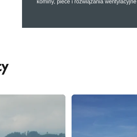
kominy, piece i rozwiązania wentylacyjn
ty