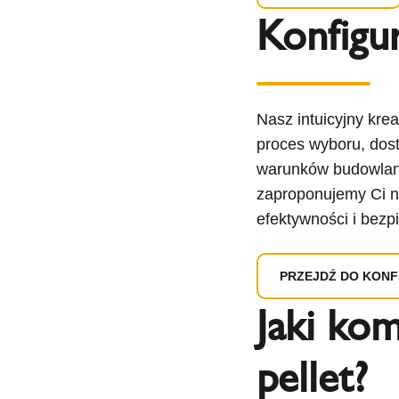
Konfigu
Nasz intuicyjny kre
proces wyboru, dost
warunków budowlany
zaproponujemy Ci n
efektywności i bez
PRZEJDŹ DO KON
Jaki kom
pellet?