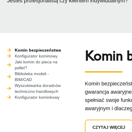
Jesteś profesjonalistą czy klientem indywidualnym?
Komin b
Komin bezpieczeństwa
Konfigurator kominowy
Jaki komin do pieca na
pellet?
Biblioteka modeli -
BIM/CAD
Komin bezpieczeńst
Wyszukiwarka doradców
techniczno-handlowych
gwarancja awaryjneg
Konfigurator kominkowy
spełniać swoje funk
awaryjnym i dlacze
CZYTAJ WIĘCEJ