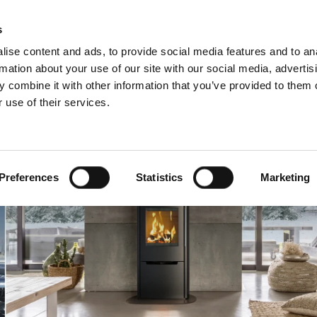
D
s
ise content and ads, to provide social media features and to an
rmation about your use of our site with our social media, advertis
 combine it with other information that you’ve provided to them o
 use of their services.
wis
Dla profesjonalistów
Angielski)
Benelux (Francuski)
Chorwacja
Preferences
Statistics
Marketing
Finlandia
Norwegia
Szwajcaria
Ukraina
Łotwa