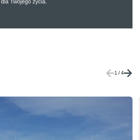
e dla Twojego życia.
1
/
4