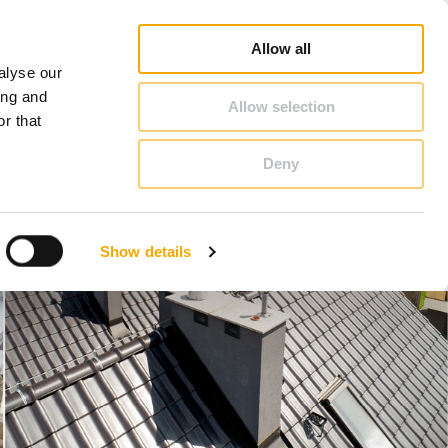
oradca Handlowy - Szukaj
Konfigurator kominowy
Kariera
O Schiedel
Polska
Allow all
alyse our
KONTAKT & PORADY
ing and
Allow selection
r that
Deny
Benelux (Holenderski)
Czechy
Show details
Francja
Polska
Szwecja
Wielka Brytania