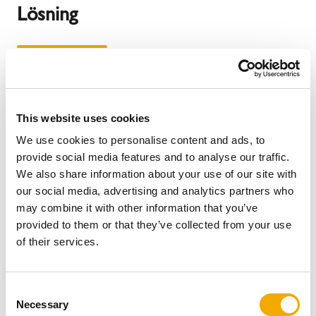
Lösning
För att lösa uppgiften förmonterades mastsektionerna
med skorstenssystemen innan de lyftes på plats.
Anslutningspunkten sträckte sig över två våningsplan
This website uses cookies
och kopplade samman fyra separata pannrum. Efter att
We use cookies to personalise content and ads, to
de vertikala sektionerna hade sänkts ned krävdes
provide social media features and to analyse our traffic.
justering för att de skulle bli perfekt inriktade. Det var
We also share information about your use of our site with
inledningsvis ett krävande moment, men eftersom våra
our social media, advertising and analytics partners who
system är konstruerade med han- och honkopplingar på
may combine it with other information that you’ve
både inner- och ytterrör underlättades arbetet avsevärt
provided to them or that they’ve collected from your use
för vårt team.
of their services.
Kunden
C
Necessary
o
Slutkunden är NHS Greater Glasgow and Clyde, den