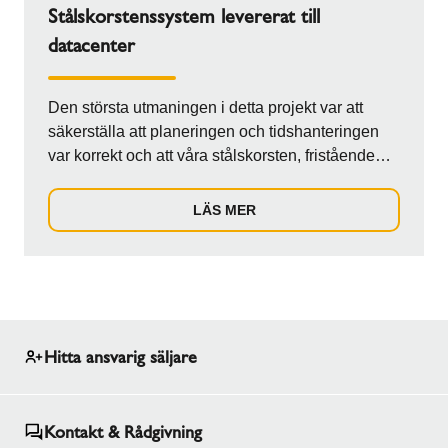
Stålskorstenssystem levererat till
datacenter
Den största utmaningen i detta projekt var att
säkerställa att planeringen och tidshanteringen
var korrekt och att våra stålskorsten, fristående
skorstenar och generatorer passade ihop. Detta
krävde särskild anpassning av flänsar,
LÄS MER
grafitpackningar och monteringsdelar specifika för
byggarbetsplatsen. Dessutom måste leveransen
och installationen av våra system noggrant
samordnas med ankomsten av de fristående
skorstenarna.
Hitta ansvarig säljare
Kontakt & Rådgivning