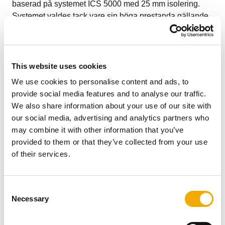
baserad på systemet ICS 5000 med 25 mm isolering.
Systemet valdes tack vare sin höga prestanda gällande
tryck (H1, 5000 Pa) och temperatur (T600), vilket gör det
idealiskt för generatorer som drivs av olja, gas eller
diesel. Tack vare sin mångsidighet kan systemet
användas för både industrimotorer och kraftgeneratorer.
This website uses cookies
Lösningen optimerades ytterligare genom
We use cookies to personalise content and ads, to
specialanpassade komponenter som flänskopplingar,
provide social media features and to analyse our traffic.
grafitpackningar och dedikerade tester.
We also share information about your use of our site with
Kunden
our social media, advertising and analytics partners who
may combine it with other information that you’ve
provided to them or that they’ve collected from your use
of their services.
Schiedels kund är ett stort industriellt installationsföretag
med säte i Bourgogne, Frankrike. Företaget är
specialiserat på konstruktion, installation, uthyrning och
C
underhåll av generatorer och system för strömförsörjning
Necessary
o
och kraftproduktion, med viktiga nationella och
n
internationella referenser. Kunden har över 30 års
s