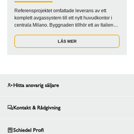
Referensprojektet omfattade leverans av ett
komplett avgassystem till ett nytt huvudkontor i
centrala Milano. Byggnaden tillhör ett av Italiens
ledande telekommunikationsföretag, en pionjär
inom fiberoptik med rikstäckande nätverk.
LÄS MER
Projektet ställde höga krav på teknisk
infrastruktur, inklusive avancerade system för
HVAC, nödkraft och brandskydd. Uppdraget
innebar att säkra driften för de generatorer som
förser fastighetens kritiska brandpumpar med
ström.
Hitta ansvarig säljare
Kontakt & Rådgivning
Schiedel Profi