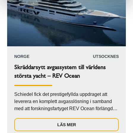
NORGE
UTSOCKNES
Skräddarsytt avgassystem till världens
största yacht – REV Ocean
Schiedel fick det prestigefyllda uppdraget att
leverera en komplett avgasslösning i samband
med att forskningsfartyget REV Ocean förlängdes
med 12 meter. Projektet genomfördes under en
kritisk fas där fartyget byggdes om för att optimera
LÄS MER
kapaciteten för globala forskningsuppdrag. Vårt