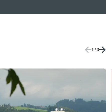
1
/
3