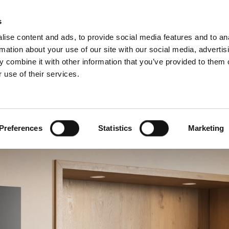
Schiedel Profi
Iska
s
ise content and ads, to provide social media features and to an
rmation about your use of our site with our social media, advertis
 combine it with other information that you’ve provided to them o
 use of their services.
a strokovnjake
angleščina)
Benelux (francoščina)
Danska
Preferences
Statistics
Marketing
Hrvaška
Madžarska
Romunija
Ukrajina
Švica