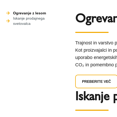
Ogrevan
Ogrevanje z lesom
Iskanje prodajnega
svetovalca
Trajnost in varstvo
Kot proizvajalci in 
uporabo energetskih 
CO₂ in pomembno pr
PREBERITE VEČ
Iskanje 