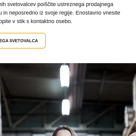
nih svetovalcev poiščite ustreznega prodajnega
u in neposredno iz svoje regije. Enostavno vnesite
topite v stik s kontaktno osebo.
EGA SVETOVALCA