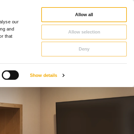
nje prodajnega svetovalca
Prospekti in brošure
Kariera
O Schiedlu
Slovenija
Allow all
alyse our
KONTAKT IN SVETOVANJE
ing and
Allow selection
r that
Deny
Benelux (nizozemščina)
Estonija
Show details
Italija
Nemčija
Slovaška
Velika Britanija