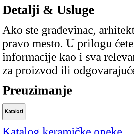
Detalji & Usluge
Ako ste građevinac, arhitekta
pravo mesto. U prilogu ćete
informacije kao i sva relev
za proizvod ili odgovarajuće
Preuzimanje
Katalozi
Katalog keramičke opeke