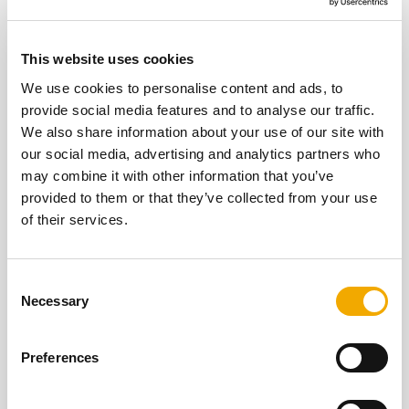
This website uses cookies
We use cookies to personalise content and ads, to
provide social media features and to analyse our traffic.
We also share information about your use of our site with
our social media, advertising and analytics partners who
may combine it with other information that you’ve
Schiedel dokumentai
provided to them or that they’ve collected from your use
of their services.
Sužinokite daugiau apie Schiedel produktus.
Atsisiųskite kiekvienam mūsų gaminiui skirtą
C
brošiūrą, kurioje rasite visą reikalingą informaciją.
Necessary
o
n
s
SUŽINOTI DAUGIAU
Preferences
e
n