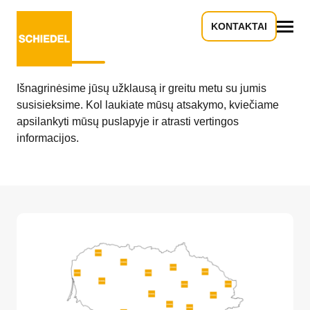
KONTAKTAI
Dėkojame už jūsų užklausą!
Viskas
Išnagrinėsime jūsų užklausą ir greitu metu su jumis
susisieksime. Kol laukiate mūsų atsakymo, kviečiame
apsilankyti mūsų puslapyje ir atrasti vertingos
informacijos.