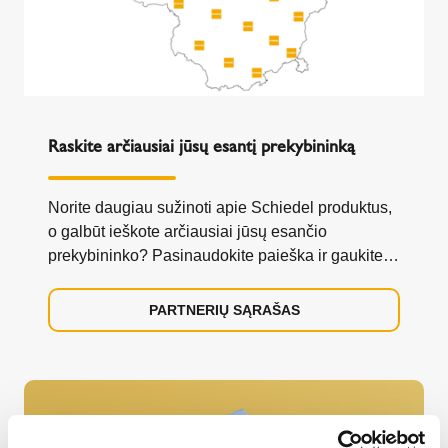
Raskite arčiausiai jūsų esantį prekybininką
Norite daugiau sužinoti apie Schiedel produktus,
o galbūt ieškote arčiausiai jūsų esančio
prekybininko? Pasinaudokite paieška ir gaukite
visą reikiamą informaciją.
PARTNERIŲ SĄRAŠAS