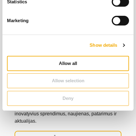
t
Statistics
S
e
Marketing
l
e
c
Show details
t
i
o
Allow all
n
Allow selection
Naujienos
Deny
Sužinokite daugiau apie Schiedel – mūsų
inovatyvius sprendimus, naujienas, patarimus ir
aktualijas.