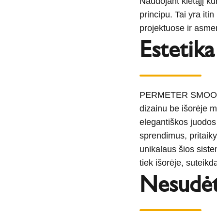
Naudojant kietąjį 
principu. Tai yra it
projektuose ir asm
Estetika
PERMETER SMOOTH d
dizainu be išorėje 
elegantiškos juodos 
sprendimus, pritaiky
unikalaus šios sistem
tiek išorėje, suteik
Nesudėt