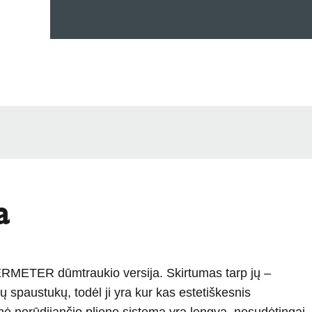
a
TER dūmtraukio versija. Skirtumas tarp jų –
ustukų, todėl ji yra kur kas estetiškesnis
ė nerūdijančio plieno sistema yra lengva, nesudėtingai