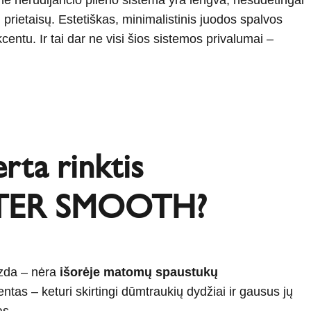
prietaisų. Estetiškas, minimalistinis juodos spalvos
kcentu. Ir tai dar ne visi šios sistemos privalumai –
rta rinktis
TER SMOOTH?
izda – nėra
išorėje matomų spaustukų
ntas – keturi skirtingi dūmtraukių dydžiai ir gausus jų
as