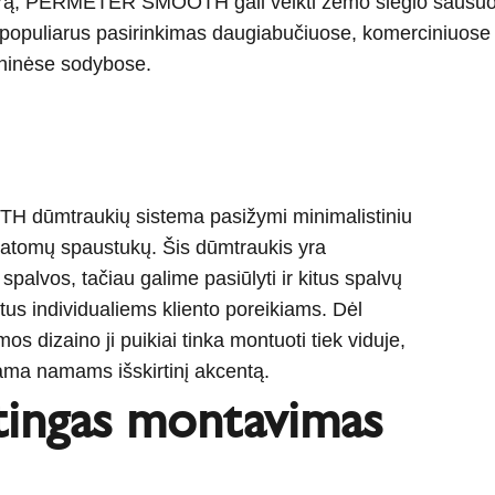
kurą, PERMETER SMOOTH gali veikti žemo slėgio sausuo
in populiarus pasirinkimas daugiabučiuose, komerciniuose
eninėse sodybose.
ūmtraukių sistema pasižymi minimalistiniu
matomų spaustukų. Šis dūmtraukis yra
spalvos, tačiau galime pasiūlyti ir kitus spalvų
tus individualiems kliento poreikiams. Dėl
os dizaino ji puikiai tinka montuoti tiek viduje,
dama namams išskirtinį akcentą.
ingas montavimas