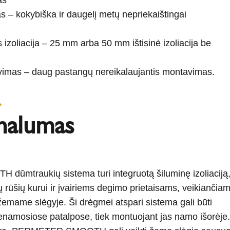
 – kokybiška ir daugelį metų nepriekaištingai
s izoliacija – 25 mm arba 50 mm ištisinė izoliacija be
vimas – daug pastangų nereikalaujantis montavimas.
nalumas
mtraukių sistema turi integruotą šiluminę izoliaciją
isų rūšių kurui ir įvairiems degimo prietaisams, veikiančia
žemame slėgyje. Ši drėgmei atspari sistema gali būti
namosiose patalpose, tiek montuojant jas namo išorėje.