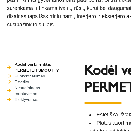
surenkama ir tinkama įvairių rūšių kurui bei daugumai 
dizainas taps išskirtiniu namų interjero ir eksterjero a
susipažinkite su jais.
Kodėl ve
Kodėl verta rinktis
PERMETER SMOOTH?
Funkcionalumas
PERME
Estetika
Nesudėtingas
montavimas
Efektyvumas
Estetiška išva
Platus asortime
priedų pasirinkim