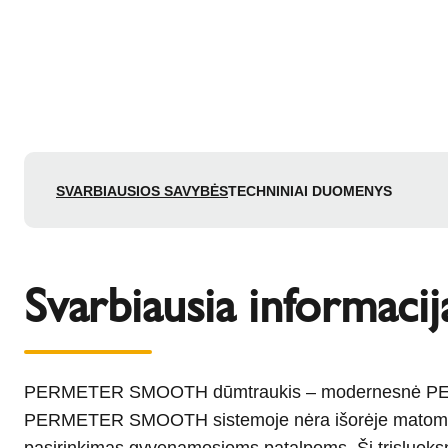
SVARBIAUSIOS SAVYBĖS
TECHNINIAI DUOMENYS
Svarbiausia informacij
PERMETER SMOOTH dūmtraukis – modernesnė PERME
PERMETER SMOOTH sistemoje nėra išorėje matomų spa
pasirinkimas gyvenamosioms patalpoms. Ši trisluoksn