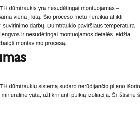
dūmtraukis yra nesudėtingai montuojamas –
šama viena į kitą. Šio proceso metu nereikia atlikti
ar suvirinimo darbų. Dūmtraukio paviršiaus temperatūra
o lengvos ir nesudėtingai montuojamos detalės leidžia
užbaigti montavimo procesą.
umas
traukių sistemą sudaro nerūdijančio plieno išorinis ir
mineralinė vata, užtikrinanti puikią izoliaciją. Ši ištisinė 