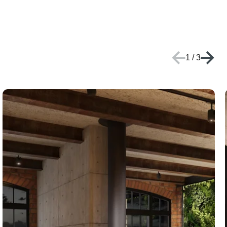
1
/
3