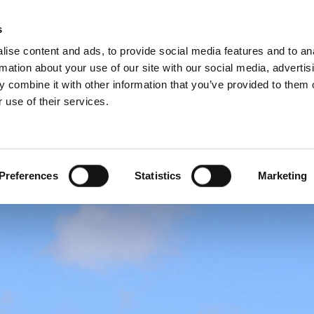
s
ise content and ads, to provide social media features and to an
rmation about your use of our site with our social media, advertis
 combine it with other information that you’ve provided to them o
 use of their services.
laugos
Profesionalams
anglų kalba)
Benelux (olandai)
Danija
Preferences
Statistics
Marketing
Kroatija
Norvegija
Slovakija
Vengrija
Šveicarija