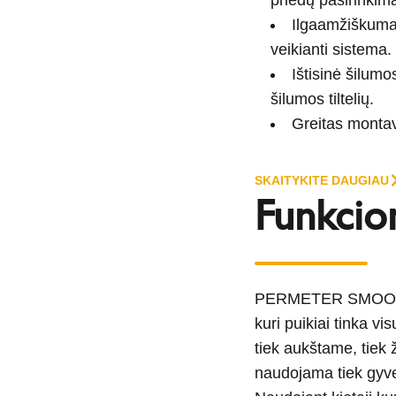
Ilgaamžiškumas
veikianti sistema.
Ištisinė šilumo
šilumos tiltelių.
Greitas monta
SKAITYKITE DAUGIAU
Funkcio
PERMETER SMOOTH dū
kuri puikiai tinka v
tiek aukštame, tiek 
naudojama tiek gyve