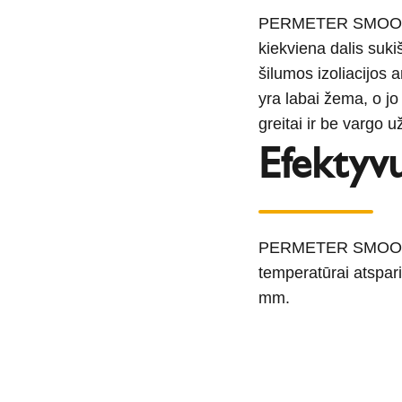
PERMETER SMOOTH 
kiekviena dalis suki
šilumos izoliacijos 
yra labai žema, o j
greitai ir be vargo 
Efektyv
PERMETER SMOOTH dūm
temperatūrai atspari 
mm.