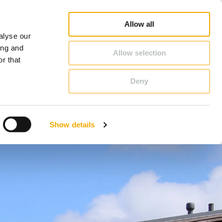
Kur įsigyti?
Naujienos
Apie Schiedel
Lietuva
Allow all
alyse our
KONTAKTAI
ing and
Allow selection
r that
Deny
Benelux (prancūzų)
Didžioji Britanija
Show details
Latvija
Prancūzija
Slovėnija
Vokietija