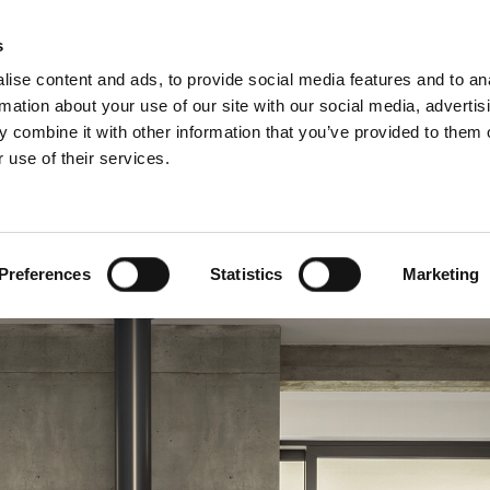
Downloads
Schiedel Profi
Hitta a
s
ise content and ads, to provide social media features and to an
rmation about your use of our site with our social media, advertis
 combine it with other information that you’ve provided to them o
 use of their services.
Service
För professionella
franska)
Benelux (holländska)
Estland
Preferences
Statistics
Marketing
Kroatien
Polen
Slovakien
Tjeckien
Österrike