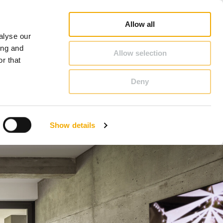
nsvarig säljare
3D BIM-CAD Databas
Inspiration
Karriär
Om Schiedel
Sverige
Allow all
alyse our
KONTAKT & RÅDGIVNING
ing and
Allow selection
r that
Deny
Bosnien
Finland
Show details
Lettland
Rumänien
Slovenien
Tyskland