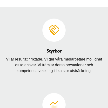
av...
Vi är övertygade om att en braskamin är hemmets
LÄS MER
hjärta, eftersom den ökar välbefinnandet, för
samman familjer och är det mest hållbara sättet
att...
LÄS MER
Styrkor
Vi är resultatinriktade. Vi ger våra medarbetare möjlighet
att ta ansvar. Vi främjar deras prestationer och
kompetensutveckling i lika stor utsträckning.