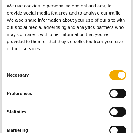
We use cookies to personalise content and ads, to
provide social media features and to analyse our traffic.
We also share information about your use of our site with
our social media, advertising and analytics partners who
may combine it with other information that you’ve
provided to them or that they’ve collected from your use
of their services.
C
Necessary
o
n
s
Preferences
e
n
t
Statistics
Förutom värdefulla och användbara produkter måste vi
S
också skapa produkter och upplevelser som är roliga.
e
För att göra det måste vi fokusera på hur de saker vi
Marketing