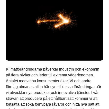
Klimatförändringarna påverkar industrin och ekonomin
på flera nivåer och leder till extrema väderfenomen.
Antalet medvetna konsumenter ökar. Vi och andra
företag utmanas att ta hänsyn till dessa förändringar när
vi utvecklar nya produkter och innovativa tjänster. I vår
strävan att producera på ett hållbart sätt kommer vi att
fortsätta att söka förnybara råvaror och hitta nya sätt att