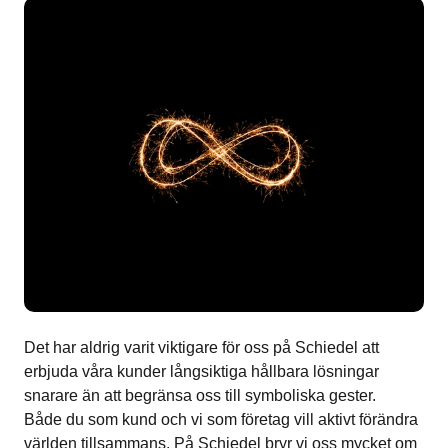
Det har aldrig varit viktigare för oss på Schiedel att
erbjuda våra kunder långsiktiga hållbara lösningar
snarare än att begränsa oss till symboliska gester.
Både du som kund och vi som företag vill aktivt förändra
världen tillsammans. På Schiedel bryr vi oss mycket om