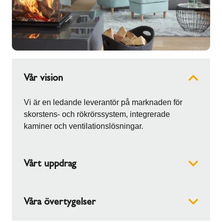
Vår vision
Vi är en ledande leverantör på marknaden för
skorstens- och rökrörssystem, integrerade
kaminer och ventilationslösningar.
Vårt uppdrag
Schiedel utvecklar tekniskt avancerade,
Våra övertygelser
designorienterade produkter för att förbättra
inomhusklimatet. Vi har mer än 75 års erfarenhet