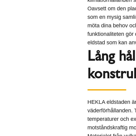
Oavsett om den plac
som en mysig samlin
möta dina behov oc
funktionaliteten gör 
eldstad som kan anv
Lång hå
konstru
HEKLA eldstaden är 
väderförhållanden. T
temperaturer och ex
motståndskraftig mo
Materialet från vulk