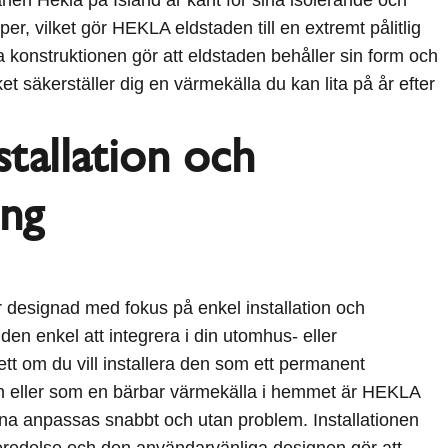
, vilket gör HEKLA eldstaden till en extremt pålitlig
 konstruktionen gör att eldstaden behåller sin form och
lket säkerställer dig en värmekälla du kan lita på år efter
stallation och
ing
designad med fokus på enkel installation och
ör den enkel att integrera i din utomhus- eller
tt om du vill installera den som ett permanent
n eller som en bärbar värmekälla i hemmet är HEKLA
nna anpassas snabbt och utan problem. Installationen
eredelse och den användarvänliga designen gör att