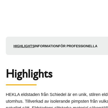
HIGHLIGHTS
INFORMATION
FÖR PROFESSIONELLA
Highlights
HEKLA eldstaden från Schiedel är en unik, stilren el
utomhus. Tillverkad av isolerande pimpsten från vulk
naturligt sätt. Eldstadens slitstarka material säkerställ