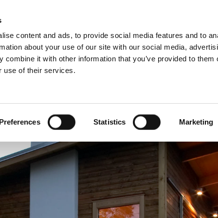
Downloads
Schiedel Profi
Hitta a
s
ise content and ads, to provide social media features and to an
rmation about your use of our site with our social media, advertis
 combine it with other information that you’ve provided to them o
 use of their services.
Service
För professionella
franska)
Benelux (holländska)
Estland
Preferences
Statistics
Marketing
Kroatien
Polen
Slovakien
Tjeckien
Österrike