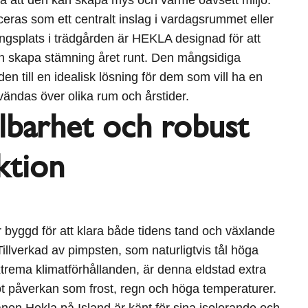
eras som ett centralt inslag i vardagsrummet eller
gsplats i trädgården är HEKLA designad för att
h skapa stämning året runt. Den mångsidiga
den till en idealisk lösning för dem som vill ha en
ändas över olika rum och årstider.
llbarhet och robust
ktion
byggd för att klara både tidens tand och växlande
illverkad av pimpsten, som naturligtvis tål höga
trema klimatförhållanden, är denna eldstad extra
t påverkan som frost, regn och höga temperaturer.
anen Hekla på Island är känt för sina isolerande och