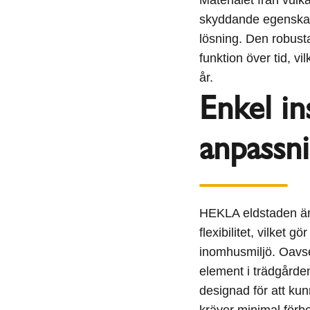
skyddande egenskaper
lösning. Den robusta
funktion över tid, vi
år.
Enkel in
anpassn
HEKLA eldstaden är 
flexibilitet, vilket g
inomhusmiljö. Oavse
element i trädgårde
designad för att ku
kräver minimal förb