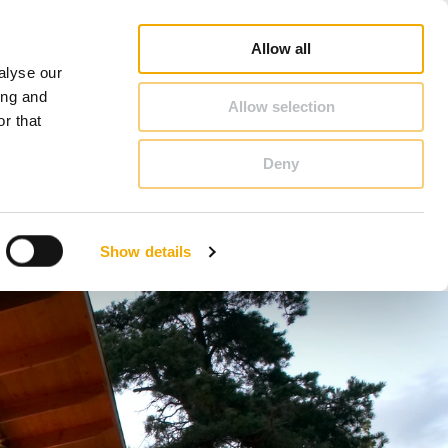
nsvarig säljare
3D BIM-CAD Databas
Inspiration
Karriär
Om Schiedel
Sverige
Allow all
alyse our
KONTAKT & RÅDGIVNING
ing and
Allow selection
r that
Deny
Bosnien
Finland
Show details
Lettland
Rumänien
Slovenien
Tyskland