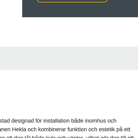
dstad designad för installation både inomhus och
anen Hekla och kombinerar funktion och estetik på ett
er att den tål både kyla och värme, vilket gör den till ett