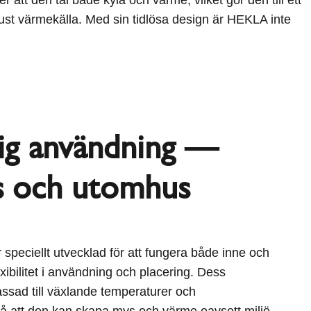
bust värmekälla. Med sin tidlösa design är HEKLA inte
ig användning —
 och utomhus
speciellt utvecklad för att fungera både inne och
lexibilitet i användning och placering. Dess
assad till växlande temperaturer och
så att den kan skapa mys och värme oavsett miljö.