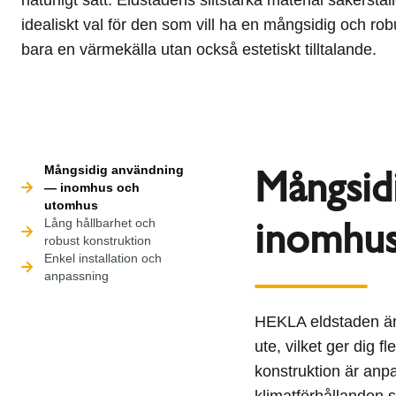
idealiskt val för den som vill ha en mångsidig och ro
bara en värmekälla utan också estetiskt tilltalande.
Mångsid
Mångsidig användning
— inomhus och
utomhus
inomhus
Lång hållbarhet och
robust konstruktion
Enkel installation och
anpassning
HEKLA eldstaden är 
ute, vilket ger dig f
konstruktion är anp
klimatförhållanden 