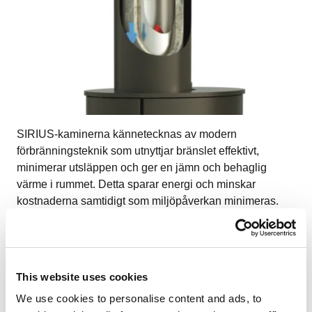
SIRIUS-kaminerna kännetecknas av modern
förbränningsteknik som utnyttjar bränslet effektivt,
minimerar utsläppen och ger en jämn och behaglig
värme i rummet. Detta sparar energi och minskar
kostnaderna samtidigt som miljöpåverkan minimeras.
SIRIUS-kaminerna har en hög energieffektivitet (klass
A+) och en verkningsgrad på upp till 82% vilket ger en
miljövänlig förbränning.
Anslutning till skorstenen
This website uses cookies
We use cookies to personalise content and ads, to