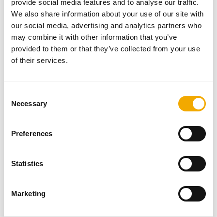
provide social media features and to analyse our traffic.
We also share information about your use of our site with
our social media, advertising and analytics partners who
may combine it with other information that you’ve
provided to them or that they’ve collected from your use
of their services.
C
Necessary
o
n
s
Preferences
e
Den viktigaste förutsättningen för att använda en eldstad
n
är en lämplig skorsten. Eldstaden och skorstenen bildar
t
Statistics
ett system för förbränningsluften. Skorstenen ser till att
S
rökgaserna leds ut via luftintaget i toppen av kaminen,
e
via baksidan eller via bottenplattan. Endast om systemet
Marketing
l
är optimerat kan man njuta till fullo av behaglig värme
e
och vacker eld.