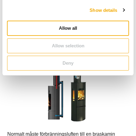
c
Show details
t
i
Rätt-i-toppen
o
Allow all
n
Allow selection
Deny
Normalt måste förbränningsluften till en braskamin