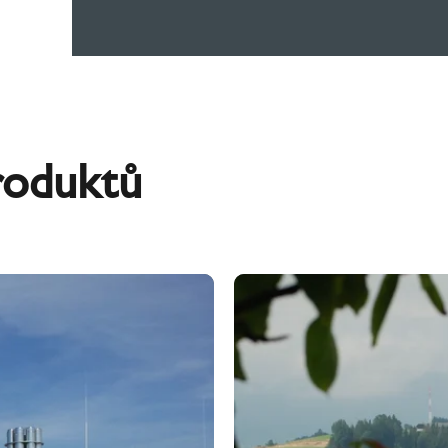
roduktů