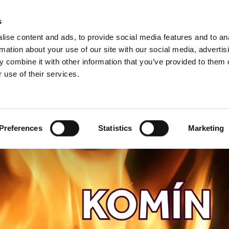
Rádce pro komíny a kamna
Sc
s
ise content and ads, to provide social media features and to an
rmation about your use of our site with our social media, advertis
 combine it with other information that you’ve provided to them o
 use of their services.
o profesionály
Francouzština)
Benelux (Holandsky)
ko
Dánsko
Preferences
Statistics
Marketing
Itálie
Norsko
Rumunsko
Ukrajina
Švýcarsko