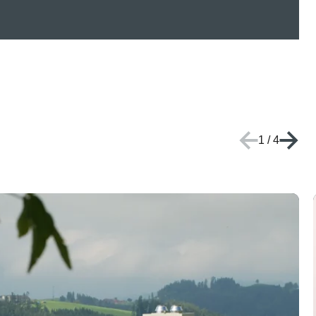
1
/
4