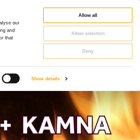
hiedel Profi
Vyhledat poradce
Vyhledat partnera
O Schiedel
Česká republika
Allow all
alyse our
KONTAKT & PORADENSTVÍ
ing and
Allow selection
r that
Deny
Bosna
Estonsko
Show details
Litva
Německo
Slovensko
Velká Británie