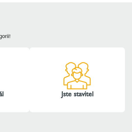
orii!
ál
Jste stavitel