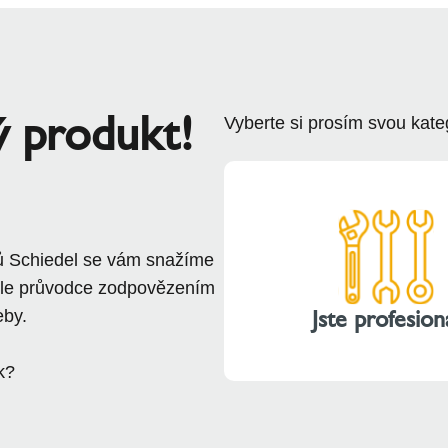
ý produkt!
Vyberte si prosím svou kateg
ů Schiedel se vám snažíme
odle průvodce zodpovězením
Jste profesion
eby.
k?