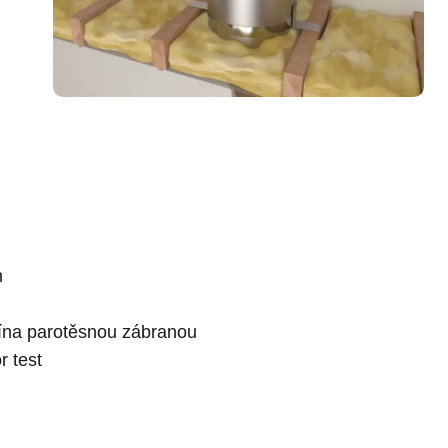
h
ína parotěsnou zábranou
r test