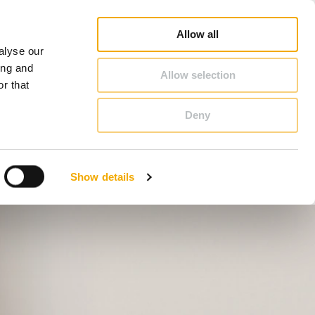
hiedel Profi
Vyhledat poradce
Vyhledat partnera
O Schiedel
Česká republika
Allow all
alyse our
KONTAKT & PORADENSTVÍ
ing and
Allow selection
r that
Deny
Bosna
Estonsko
Show details
Litva
Německo
Slovensko
Velká Británie