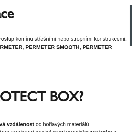
ace
prostup komínu střešními nebo stropními konstrukcemi.
ERMETER
,
PERMETER SMOOTH
,
PERMETER
ROTECT BOX?
vá vzdálenost
od hořlavých materiálů