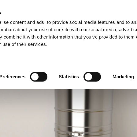
Rádce pro komíny a kamna
Sc
s
ise content and ads, to provide social media features and to an
rmation about your use of our site with our social media, advertis
 combine it with other information that you’ve provided to them o
 use of their services.
o profesionály
Francouzština)
Benelux (Holandsky)
ko
Dánsko
Preferences
Statistics
Marketing
Itálie
Norsko
Rumunsko
Ukrajina
Švýcarsko