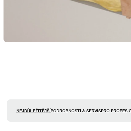
NEJDŮLEŽITĚJŠÍ
PODROBNOSTI & SERVIS
PRO PROFESI