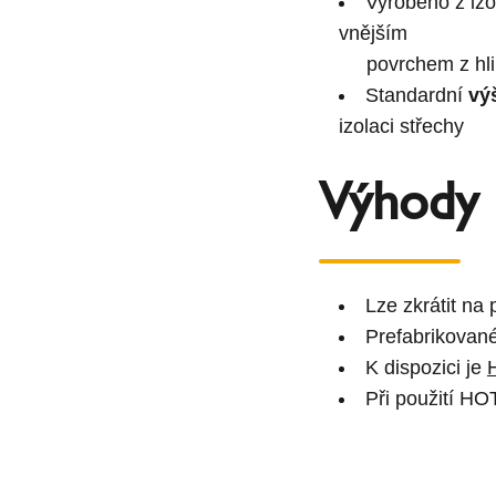
Vyrobeno z iz
vnějším
povrchem z hlin
Standardní
vý
izolaci střechy
Výhody
Lze zkrátit na
Prefabrikovan
K dispozici je
Při použití HO