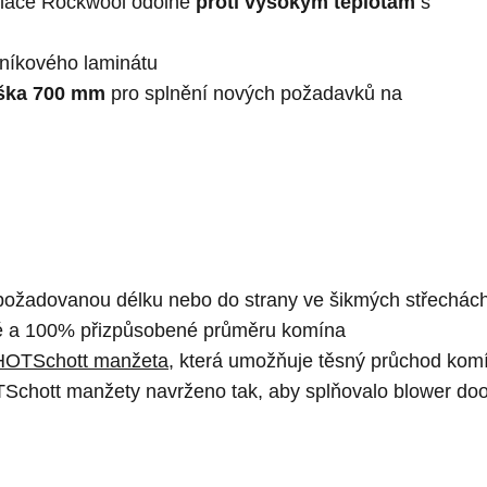
olace Rockwool odolné
proti vysokým teplotám
s
íkového laminátu
ška 700 mm
pro splnění nových požadavků na
 požadovanou délku nebo do strany ve šikmých střechác
é a 100% přizpůsobené průměru komína
HOTSchott manžeta
, která umožňuje těsný průchod kom
TSchott manžety navrženo tak, aby splňovalo blower doo