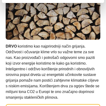
DRVO
koristimo kao najprirodniji način grijanja.
Održivost i očuvanje klime vrlo su važne teme za sve
nas. Kao proizvođači i potrošači odgovorni smo paziti
koji izvor energije koristimo te kako ga koristimo.
Inteligentno i održivo korištenje prirodnih i obnovljivih
sirovina poput drveta uz energetski učinkovite sustave
grijanja pomaže nam postići zahtjevne klimatske ciljeve
s niskim emisijama. Korištenjem drva za ogrjev štede se
milijuni tona CO2 u Europi te ono značajno doprinosi
smanjenju stakleničkih plinova.