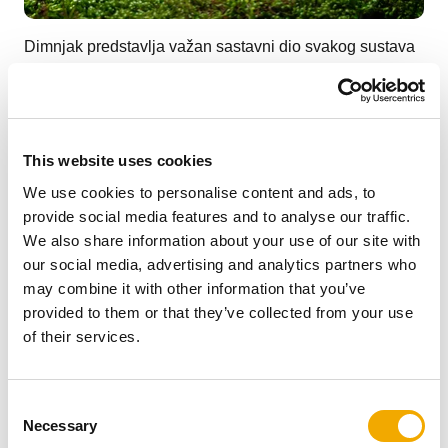
Dimnjak predstavlja važan sastavni dio svakog sustava
grijanja. Budući da dimnjak prolazi kroz cijeli stambeni
objekt od podruma do krova, sve naknadne izmjene na
dimnjaku povezane su s visokim troškovima.
This website uses cookies
VIŠE NA TEMU ZAŠTO DIMNJAK
We use cookies to personalise content and ads, to
Keramički dimnjaci za održivost
provide social media features and to analyse our traffic.
We also share information about your use of our site with
our social media, advertising and analytics partners who
may combine it with other information that you’ve
provided to them or that they’ve collected from your use
of their services.
C
Necessary
o