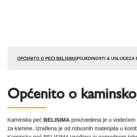
OPĆENITO O PEĆI BELISIMA
POJEDINOSTI & USLUGE
ZA 
Općenito o kaminsko
Kaminska peć
BELISIMA
proizvedena je u vodećem 
za kamine. Izrađena je od robusnih materijala u komb
Kaminska peć BELISIMA izrađena je naprednom tehnol