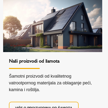
Naši proizvodi od šamota
Šamotni proizvodi od kvalitetnog
vatrootpornog materijala za oblaganje peći,
kamina i roštilja.
VIŠE O PROIZVODIMA OD ŠAMOTA