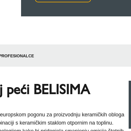
PROFESIONALCE
j peći BELISIMA
europskom pogonu za proizvodnju keramičkih obloga
inaciji s keramičkim staklom otpornim na toplinu.
ogijom kako bi pridonjela smanjenju emisija štetnih