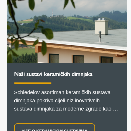
Naši sustavi keramičkih dimnjaka
Schiedelov asortiman keramičkih sustava
dimnjaka pokriva cijeli niz inovativnih
sustava dimnjaka za moderne zgrade kao što
su privatne kuće, višestambene kuće za više
obitelji ili čak poslovne zgrade.
VIŠE O KERAMIČKIM SUSTAVIMA