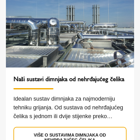
Naši sustavi dimnjaka od nehrđajućeg čelika
Idealan sustav dimnjaka za najmoderniju
tehniku grijanja. Od sustava od nehrđajućeg
čelika s jednom ili dvije stijenke preko
savršene simbioze s keramičkom cijevi do
multifunkcionalnih sustava za niske i visoke
VIŠE O SUSTAVIMA DIMNJAKA OD
NEHRĐAJUĆEG ČELIKA