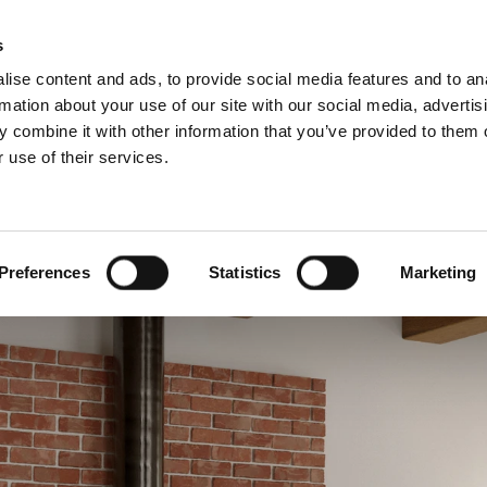
Pretra
s
ise content and ads, to provide social media features and to an
rmation about your use of our site with our social media, advertis
 combine it with other information that you’ve provided to them o
 use of their services.
e
Za profesionalce
(Nizozemska)
Benelux (engleski)
Danska
Preferences
Statistics
Marketing
Hrvatska
Mađarska
Rumunjska
Ukrajina
Švicarska