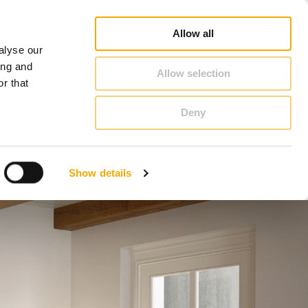
ga prodajnog predstavnika
Pretraga trgovaca
Karijera
O Schiedel-u
Hrvatska
Allow all
alyse our
KONTAKT & SAVJET
ing and
Allow selection
r that
Deny
Benelux (francuski)
Estonija
Show details
Italija
Njemačka
Slovačka
Velika Britanija