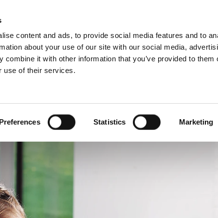
Schiedel Pro
s
ise content and ads, to provide social media features and to an
rmation about your use of our site with our social media, advertis
 combine it with other information that you’ve provided to them o
 use of their services.
Za profesionalce
engleski)
Benelux (francuski)
Danska
Preferences
Statistics
Marketing
Hrvatska
Mađarska
Rumunija
Ukrajina
Švicarska