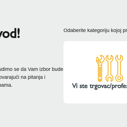
vod!
Odaberite kategoriju kojoj p
trudimo se da Vam izbor bude
varajući na pitanja i
Vi ste trgovac/profe
ebama.