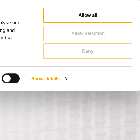
fi
Pretraga prodajnog predstavnika
Karijera
O Schiedel
Bosna i Hercegovina
Allow all
alyse our
KONTAKT & SAVET
ing and
Allow selection
r that
Deny
Benelux (holandski)
Estonija
Show details
Italija
Njemačka
Slovačka
Velika Britanija