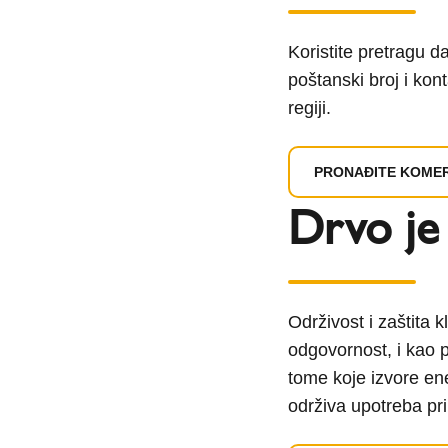
Koristite pretragu d
poštanski broj i ko
regiji.
PRONAĐITE KOME
Drvo je
Održivost i zaštita
odgovornost, i kao 
tome koje izvore ener
održiva upotreba prir