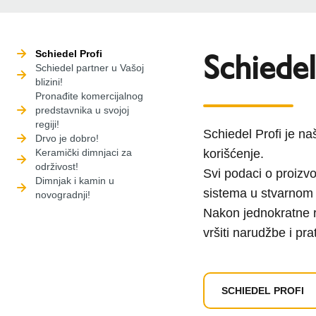
Schiedel
Schiedel Profi
Schiedel partner u Vašoj
blizini!
Pronađite komercijalnog
predstavnika u svojoj
regiji!
Schiedel Profi je na
Drvo je dobro!
Keramički dimnjaci za
korišćenje.
održivost!
Svi podaci o proizv
Dimnjak i kamin u
sistema u stvarnom 
novogradnji!
Nakon jednokratne re
vršiti narudžbe i pra
SCHIEDEL PROFI