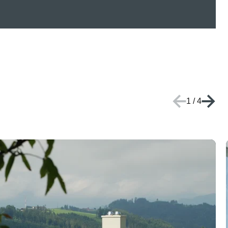
1
/
4