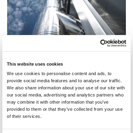
Schiedel offre, progetta e installa con squadre di posa
This website uses cookies
specializzate soluzioni per i più complessi impianti
We use cookies to personalise content and ads, to
fumari nel settore civile ed industriale: centrali termiche,
provide social media features and to analyse our traffic.
gruppi elettrogeni, motopompe antincendio, forni, motori,
We also share information about your use of our site with
gruppi di continuità, generatori diesel o impianti a
our social media, advertising and analytics partners who
biomassa,
canne fumarie studiate e progettate per
may combine it with other information that you’ve
edifici pubblici o commerciali
- scuole, uffici, ospedali,
provided to them or that they’ve collected from your use
logistiche, capannoni, negozi o centri commerciali,
of their services.
aeroporti, stazioni - e per
siti produttivi ed industriali
.
Con certificazioni specifiche e prestazioni di resistenza
al fuoco EI 120