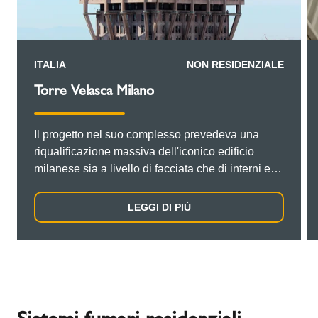
ITALIA
NON RESIDENZIALE
Torre Velasca Milano
Il progetto nel suo complesso prevedeva una
riqualificazione massiva dell'iconico edificio
milanese sia a livello di facciata che di interni e
comprendeva anche un radicale rinnovamento
dell'impiantistica, da ripristinare secondo lo stato
LEGGI DI PIÙ
dell'arte e con i più moderni impianti tecnologici
da integrare in un contesto costruttivo ed
architettonico di grande valenza storica e
culturale per la città, essendo la Torre Velasca
uno dei più importanti esempi di architettura
brutalista in Italia e in Europa. La ristrutturazione