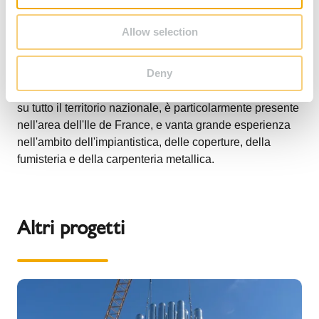
n
Allow selection
Il nostro cliente è un installatore specializzato con sede
a nord di Parigi, Francia, specializzato in installazioni di
Deny
impianti tecnologici industriali, di riscaldamento e
produzione energia, con esperienza trentennale. Attivo
su tutto il territorio nazionale, è particolarmente presente
nell'area dell'Ile de France, e vanta grande esperienza
nell'ambito dell'impiantistica, delle coperture, della
fumisteria e della carpenteria metallica.
Altri progetti