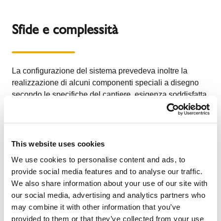
Sfide e complessità
La configurazione del sistema prevedeva inoltre la
realizzazione di alcuni componenti speciali a disegno
secondo le specifiche del cantiere, esigenza soddisfatta
grazie ad un accurato sopralluogo e dimensionamento
sul sito e coordinamento con il nostro Ufficio Tecnico
interno in sinergia con le nostre produzioni centrali. Oltre
all'esigenza di progettare correttamente carichi e
This website uses cookies
supporti sia del tratto verticale che del tratto orizzontale
We use cookies to personalise content and ads, to
prospiciente verso l'esterno dell'edificio, il condotto
provide social media features and to analyse our traffic.
richiedeva anche una verniciatura particolare con RAL
We also share information about your use of our site with
specifico su commessa ed un particolare trattamento
our social media, advertising and analytics partners who
opaco per garantire la durabilità e la resistenza anche
may combine it with other information that you’ve
della verniciatura nelle condizioni meteorologiche
provided to them or that they’ve collected from your use