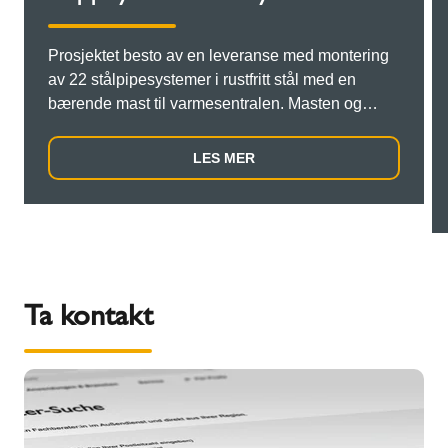
Prosjektet besto av en leveranse med montering
av 22 stålpipesystemer i rustfritt stål med en
bærende mast til varmesentralen. Masten og
stålpipene måtte heises ned med kran gjennom
en åpning i taket på bygningen. Det krevde at
LES MER
planen for leveransen og montering av stålpipene
måtte være nøye koordinert. Alt måtte leveres til
byggeplassen komplett og til rett tid for å
samkjøre med leien av kranen.
Ta kontakt