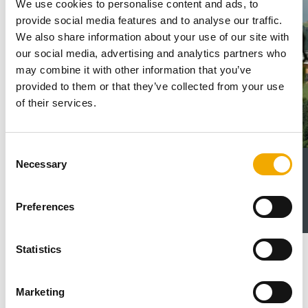
We use cookies to personalise content and ads, to
provide social media features and to analyse our traffic.
We also share information about your use of our site with
our social media, advertising and analytics partners who
may combine it with other information that you’ve
provided to them or that they’ve collected from your use
of their services.
C
Necessary
o
Stålpipesystemer fra Schiedel
n
s
LES MER OM VÅRE STÅLPIPER
Preferences
e
n
t
Statistics
S
e
Referanseprosjekt
Marketing
l