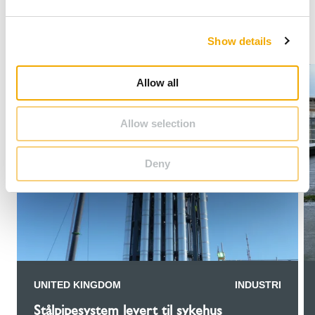
e
c
Show details
t
i
o
Allow all
n
Allow selection
Deny
UNITED KINGDOM
INDUSTRI
Stålpipesystem levert til sykehus