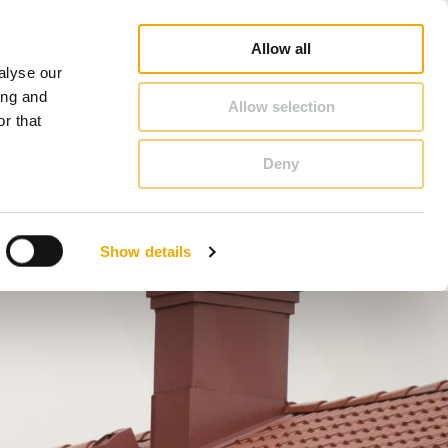
Database
Salgskonsulentsøk
Nyheter og artikler
Karriere
Om Schiedel
Norge
Allow all
alyse our
KONTAKT & RÅDGIVNING
ing and
Allow selection
r that
Deny
Bosnia
Finland
Show details
Latvia
Romania
Storbritannia
Tyskland