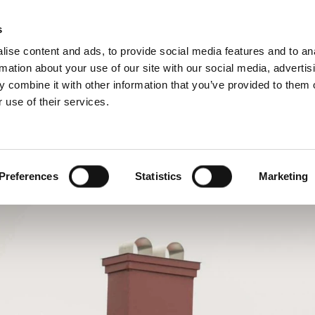
3D BIM-CAD 
s
ise content and ads, to provide social media features and to an
rmation about your use of our site with our social media, advertis
 combine it with other information that you’ve provided to them o
 use of their services.
undestøtte
For profesjonelle
fransk)
Benelux (nederlandsk)
Estland
Preferences
Statistics
Marketing
Kroatia
Polen
Slovenia
Tsjekkia
Østerrike