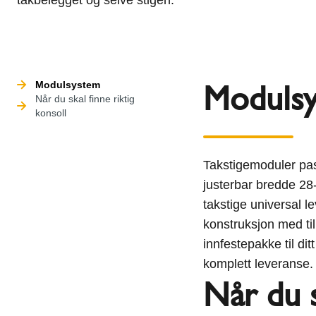
Moduls
Modulsystem
Når du skal finne riktig
konsoll
Takstigemoduler passe
justerbar bredde 28
takstige universal l
konstruksjon med til
innfestepakke til dit
komplett leveranse.
Når du s