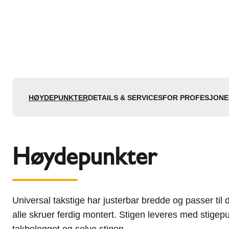
HØYDEPUNKTER
DETAILS & SERVICES
FOR PROFESJONE
Høydepunkter
Universal takstige har justerbar bredde og passer til
alle skruer ferdig montert. Stigen leveres med stige
takbelegget og selve stigen.