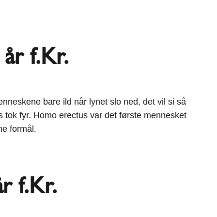
år f.Kr.
neskene bare ild når lynet slo ned, det vil si så
ss tok fyr. Homo erectus var det første mennesket
ne formål.
r f.Kr.