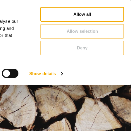
Database
Salgskonsulentsøk
Nyheter og artikler
Karriere
Om Schiedel
Norge
Allow all
alyse our
KONTAKT & RÅDGIVNING
ing and
Allow selection
r that
Deny
Bosnia
Finland
Show details
Latvia
Romania
Storbritannia
Tyskland