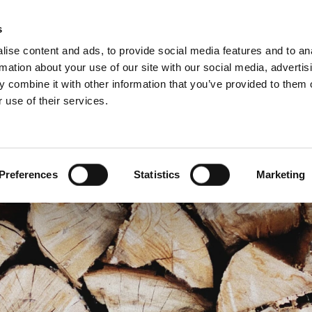
3D BIM-CAD 
s
ise content and ads, to provide social media features and to an
rmation about your use of our site with our social media, advertis
 combine it with other information that you’ve provided to them o
 use of their services.
undestøtte
For profesjonelle
fransk)
Benelux (nederlandsk)
Estland
Preferences
Statistics
Marketing
Kroatia
Polen
Slovenia
Tsjekkia
Østerrike