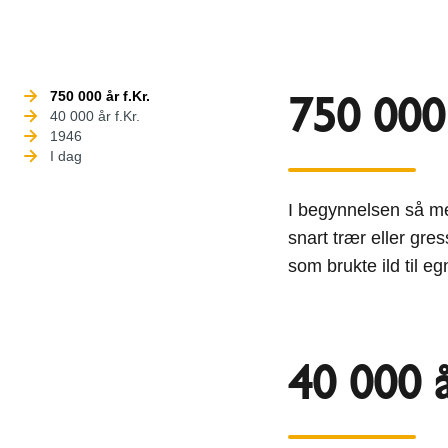
750 000 
750 000 år f.Kr.
40 000 år f.Kr.
1946
I dag
I begynnelsen så men
snart trær eller gre
som brukte ild til eg
40 000 å