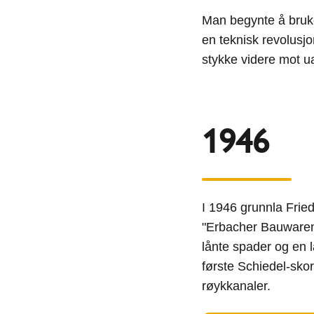
Man begynte å bruke
en teknisk revolusj
stykke videre mot u
1946
I 1946 grunnla Fried
"Erbacher Bauwaren"
lånte spader og en l
første Schiedel-skor
røykkanaler.