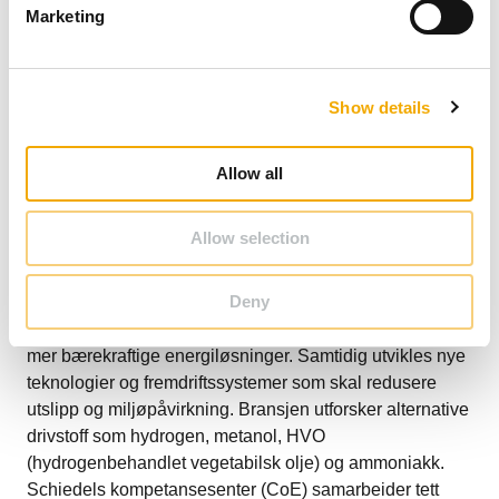
e
Marketing
l
e
c
Show details
t
i
o
Allow all
n
Allow selection
Deny
Maritim sektor står midt i en omfattende omstilling mot
mer bærekraftige energiløsninger. Samtidig utvikles nye
teknologier og fremdriftssystemer som skal redusere
utslipp og miljøpåvirkning. Bransjen utforsker alternative
drivstoff som hydrogen, metanol, HVO
(hydrogenbehandlet vegetabilsk olje) og ammoniakk.
Schiedels kompetansesenter (CoE) samarbeider tett