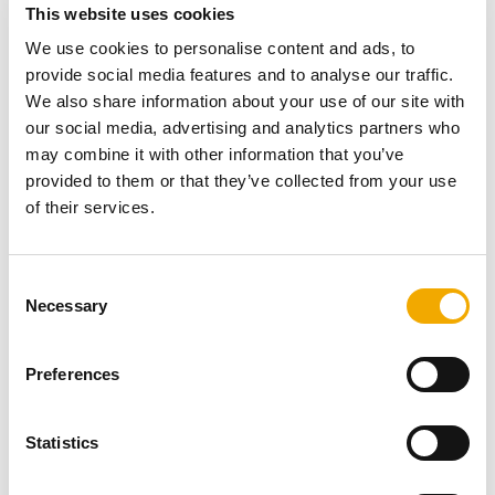
This website uses cookies
We use cookies to personalise content and ads, to
provide social media features and to analyse our traffic.
We also share information about your use of our site with
our social media, advertising and analytics partners who
may combine it with other information that you’ve
provided to them or that they’ve collected from your use
of their services.
Skip fungerer som mobile arbeids- og oppholdsmiljøer
hvor mannskapet både arbeider, bor og spiser. Gjennom
vår brede erfaring fra både næringsmiddelindustrien og
C
maritim sektor leverer vi røyk- og avgassløsninger til
Necessary
o
bysser og storkjøkken med fokus på sikkerhet,
n
driftssikkerhet og ytelse.
s
Preferences
Bærekraftig utvikling i samarbeid
e
n
med bransjen
t
Statistics
S