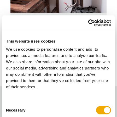
SAUNA KIT
SAUNA KIT er en ny og brannsikker
This website uses cookies
badstuspipe fra Schiedel.
We use cookies to personalise content and ads, to
provide social media features and to analyse our traffic.
TIL PRODUKTET SAUNA KIT
We also share information about your use of our site with
our social media, advertising and analytics partners who
may combine it with other information that you’ve
provided to them or that they’ve collected from your use
of their services.
Finn det rette produktet for deg!
C
Necessary
o