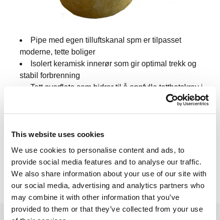
Pipe med egen tilluftskanal spm er tilpasset
moderne, tette boliger
Isolert keramisk innerør som gir optimal trekk og
stabil forbrenning
Tett overflate som bidrar til å oppfylle tetthetskrav i
nye boliger
Robust konstruksjon med lang levetid
Egen tilluftskanal er spesielt viktig i dagens
This website uses cookies
energieffektive boliger, der kontrollert lufttilførsel er
We use cookies to personalise content and ads, to
avgjørende for god forbrenning og stabil drift av
provide social media features and to analyse our traffic.
ildstedet.
We also share information about your use of our site with
our social media, advertising and analytics partners who
may combine it with other information that you’ve
provided to them or that they’ve collected from your use