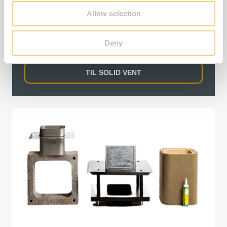
med tilluftskanal som gir trygg og stabil fyring i
moderne boliger. Med separat tilluft og røykgass
Allow selection
får du en tett og driftssikker skorstein utviklet for
høye krav til sikkerhet og komfort.
Deny
TIL SOLID VENT