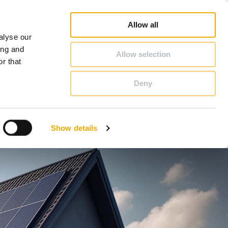
Database
Salgskonsulentsøk
Nyheter og artikler
Karriere
Om Schiedel
Norge
Allow all
alyse our
KONTAKT & RÅDGIVNING
ing and
Allow selection
r that
Deny
Benelux (nederlandsk)
Estland
Show details
Kroatia
Polen
Slovenia
Tsjekkia
Østerrike