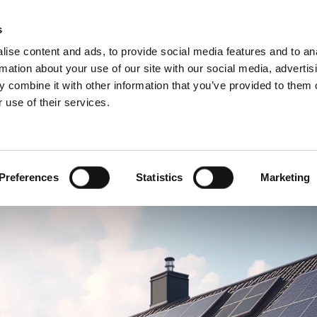
3D BIM-CAD 
s
ise content and ads, to provide social media features and to an
rmation about your use of our site with our social media, advertis
 combine it with other information that you’ve provided to them o
 use of their services.
undestøtte
For profesjonelle
fransk)
Benelux (nederlandsk)
Danmark
Preferences
Statistics
Marketing
Italia
Norge
Slovakia
Sverige
Ungarn