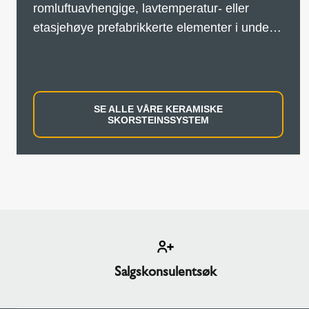
romluftuavhengige, lavtemperatur- eller
etasjehøye prefabrikkerte elementer i under-
og overtrykksdrift.
SE ALLE VÅRE KERAMISKE
SKORSTEINSSYSTEM
Salgskonsulentsøk