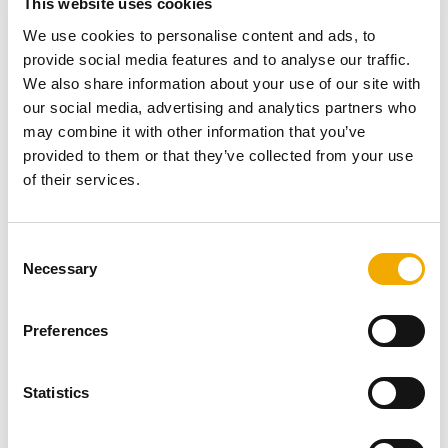
This website uses cookies
We use cookies to personalise content and ads, to
provide social media features and to analyse our traffic.
We also share information about your use of our site with
our social media, advertising and analytics partners who
may combine it with other information that you’ve
provided to them or that they’ve collected from your use
of their services.
C
Necessary
o
Døren kan justeres slik at den blir vektløs, noe som gjør
n
den svært enkel å betjene. Innsatsen har en enkel
s
betjening med én spak for trekkregulering som gir deg
Preferences
e
full kontroll over forbrenningsprosessen. Omrammingen
n
kan tilpasses ved innbygging slik at du kan skape et
t
Statistics
unikt design som harmonerer med ditt hjem.
S
Komplett pakke med mulighet
e