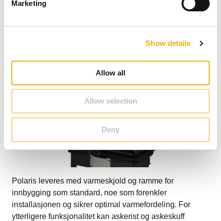
Marketing
for tilbehør
l
e
c
Show details
t
i
o
Allow all
n
Allow selection
Deny
Polaris leveres med varmeskjold og ramme for
innbygging som standard, noe som forenkler
installasjonen og sikrer optimal varmefordeling. For
ytterligere funksjonalitet kan askerist og askeskuff