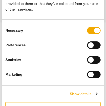
provided to them or that they’ve collected from your use
of their services.
C
Necessary
o
Uusi hinnasto
n
s
Preferences
e
n
t
Statistics
S
e
Marketing
l
e
c
Show details
t
i
o