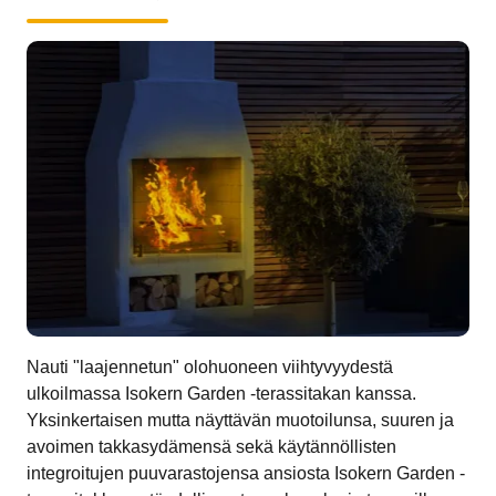
Nauti "laajennetun" olohuoneen viihtyvyydestä
ulkoilmassa Isokern Garden -terassitakan kanssa.
Yksinkertaisen mutta näyttävän muotoilunsa, suuren ja
avoimen takkasydämensä sekä käytännöllisten
integroitujen puuvarastojensa ansiosta Isokern Garden -