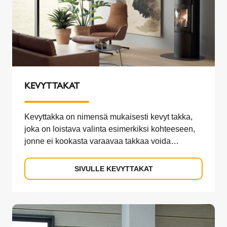
KEVYTTAKAT
Kevyttakka on nimensä mukaisesti kevyt takka,
joka on loistava valinta esimerkiksi kohteeseen,
jonne ei kookasta varaavaa takkaa voida
kokonsa tai painonsa puolesta laittaa. Kevyttakat
lämpenevät ja myös viilenevät nopeasti, joten ne
SIVULLE KEVYTTAKAT
ovat täydellinen valinta tunnelmallista ja
yksinkertaisen helppoa takkatulta havittelevalle.
Schiedel-kevyttakka on myös ajattoman ja
näyttävän sisustuksen tukipilari.