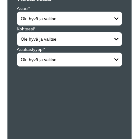
Asiasi*
Yritys*
Ole hyvä ja valitse
Kohteesi*
Etunim
Ole hyvä ja valitse
Asiakastyyppi*
Sukun
Ole hyvä ja valitse
Katusi
Postin
Kaupun