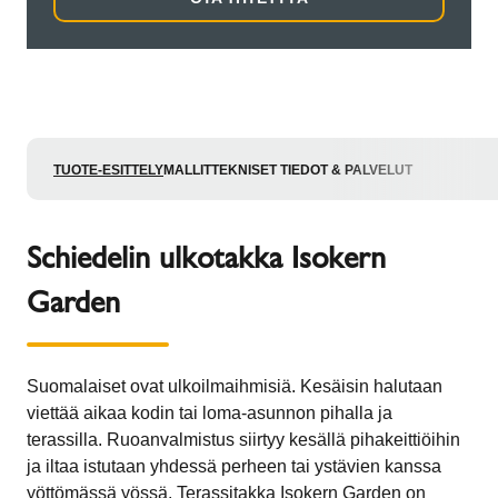
TUOTE-ESITTELY
MALLIT
TEKNISET TIEDOT & PALVELUT
Schiedelin ulkotakka Isokern
Garden
Suomalaiset ovat ulkoilmaihmisiä. Kesäisin halutaan
viettää aikaa kodin tai loma-asunnon pihalla ja
terassilla. Ruoanvalmistus siirtyy kesällä pihakeittiöihin
ja iltaa istutaan yhdessä perheen tai ystävien kanssa
yöttömässä yössä. Terassitakka Isokern Garden on