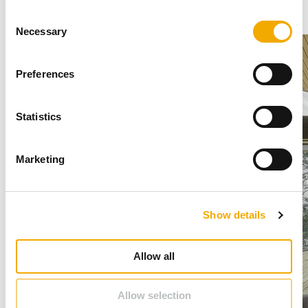
C
Necessary
o
n
s
Preferences
e
n
t
Statistics
S
e
Marketing
l
e
c
Show details
t
i
o
Allow all
n
Allow selection