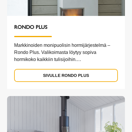
RONDO PLUS
Markkinoiden monipuolisin hormijärjestelmä –
Rondo Plus. Valikoimasta löytyy sopiva
hormikoko kaikkiin tulisijoihin.
Piippujärjestelmään kuuluvat myös tupla- ja
triplahormit, jotka toimivat erinomaisesti myös
SIVULLE RONDO PLUS
pienissä tiloissa.