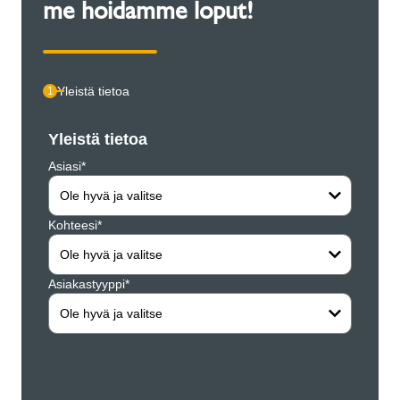
me hoidamme loput!
Yleistä tietoa
1
Yleistä tietoa
Henki
Asiasi*
Yritys*
Ole hyvä ja valitse
Kohteesi*
Etunim
Ole hyvä ja valitse
Asiakastyyppi*
Sukun
Ole hyvä ja valitse
Katusi