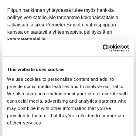
Piipun hankinnan yhteydessä tulee myös hankkia
pellitys vesikatolle. Me tarjoamme kokonaisvaltaisia
ratkaisuja ja siksi Permeter Smooth -valmispiippun
kanssa on saatavilla yhteensopivia pellityksiä eri
katemateriaaleille.
LUE LISÄÄ
This website uses cookies
We use cookies to personalise content and ads, to
Galleria (kuvat ja videot)
provide social media features and to analyse our traffic.
We also share information about your use of our site with
our social media, advertising and analytics partners who
Alta löydät lisää sisältöä Permeter Smooth -
may combine it with other information that you’ve
valmispiipusta.
provided to them or that they’ve collected from your use
of their services.
1
/
8