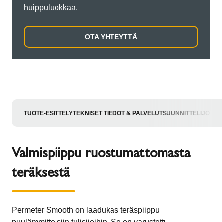
huippuluokkaa.
OTA YHTEYTTÄ
TUOTE-ESITTELY
TEKNISET TIEDOT & PALVELUT
SUUNNITTELIJOILLE
Valmispiippu ruostumattomasta
teräksestä
Permeter Smooth on laadukas teräspiippu
puulämmitteisiin tulisijoihin. Se on varustettu