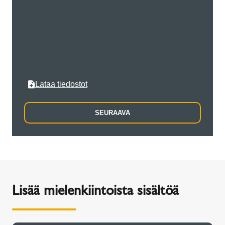
Postin
Kaupun
Lataa tiedostot
SEURAAVA
Lisää mielenkiintoista sisältöä