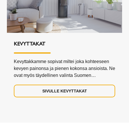
KEVYTTAKAT
Kevyttakkamme sopivat miltei joka kohteeseen
kevyen painonsa ja pienen kokonsa ansioista. Ne
ovat myös täydellinen valinta Suomen
vaihtelevissa sääolosuhteissa, sillä ne
kuumenevat sekä myös viilenevät nopeasti.
SIVULLE KEVYTTAKAT