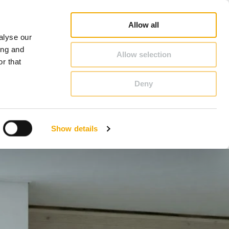
Jälleenmyyjähaku
Ura
Schiedelistä
Suomi
Allow all
alyse our
YHTEYSTIEDOT & NEUVONTA
ing and
Allow selection
r that
Deny
Bosnia
Itävalta
Show details
Norja
Ruotsi
Slovenia
Tšekki