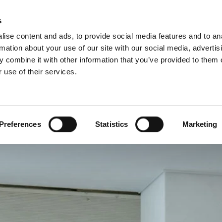
s
ise content and ads, to provide social media features and to an
rmation about your use of our site with our social media, advertis
 combine it with other information that you’ve provided to them o
 use of their services.
Ammattilaisille
ollanti)
Benelux (ranska)
nia
Italia
Preferences
Statistics
Marketing
Liettua
Romania
Slovakia
Tanska
Viro