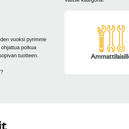
Valitse kategoria!
uden vuoksi pyrimme
 ohjattua polkua
Ammattilaisill
sopivan tuotteen.
a?
it