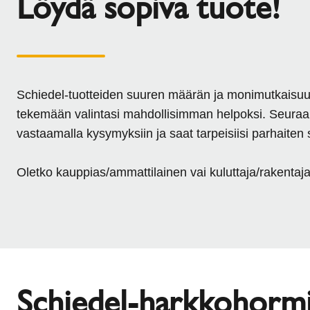
Löydä sopiva tuote!
Schiedel-tuotteiden suuren määrän ja monimutkaisu
tekemään valintasi mahdollisimman helpoksi. Seuraa
vastaamalla kysymyksiin ja saat tarpeisiisi parhaiten 
Oletko kauppias/ammattilainen vai kuluttaja/rakentaj
Schiedel-harkkohorm