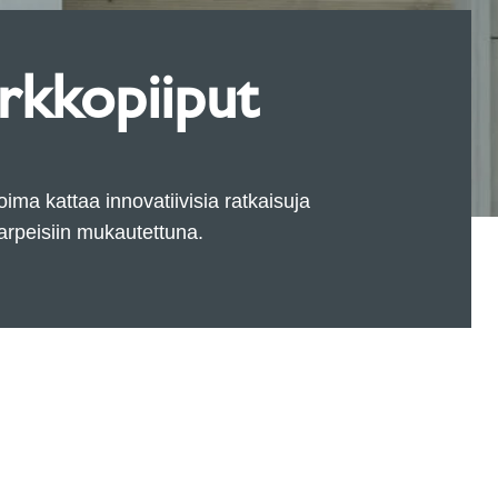
rkkopiiput
ma kattaa innovatiivisia ratkaisuja
arpeisiin mukautettuna.