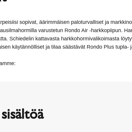
peisiisi sopivat, äärimmäisen paloturvalliset ja markkin
ausilmahormilla varustetun Rondo Air -harkkopiipun. Har
matta. Schiedelin kattavasta harkkohormivalikoimasta löyt
n käytännölliset ja tilaa säästävät Rondo Plus tupla- ja
maamme:
sisältöä