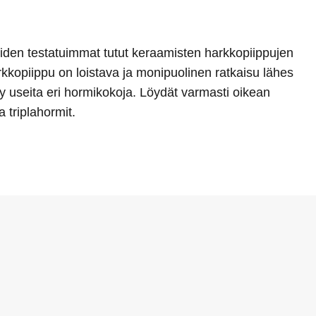
oiden testatuimmat tutut keraamisten harkkopiippujen
kkopiippu on loistava ja monipuolinen ratkaisu lähes
yy useita eri hormikokoja. Löydät varmasti oikean
 triplahormit.