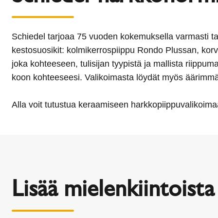
Schiedel tarjoaa 75 vuoden kokemuksella varmasti tar
kestosuosikit: kolmikerrospiippu Rondo Plussan, korv
joka kohteeseen, tulisijan tyypistä ja mallista riippu
koon kohteeseesi. Valikoimasta löydät myös äärimmäise
Alla voit tutustua keraamiseen harkkopiippuvalikoi
Lisää mielenkiintoista 