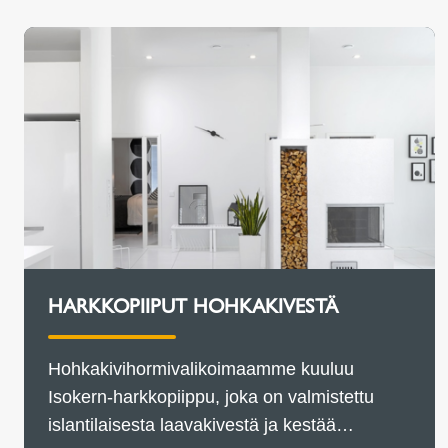
HARKKOPIIPUT HOHKAKIVESTÄ
Hohkakivihormivalikoimaamme kuuluu
Isokern-harkkopiippu, joka on valmistettu
islantilaisesta laavakivestä ja kestää