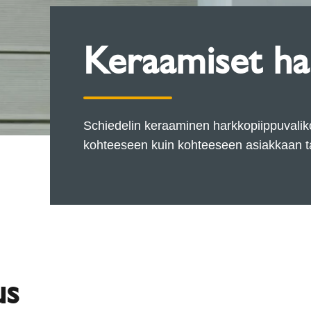
Keraamiset ha
Schiedelin keraaminen harkkopiippuvalikoi
kohteeseen kuin kohteeseen asiakkaan t
us