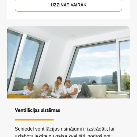
UZZINĀT VAIRĀK
Ventilācijas sistēmas
Schiedel ventilācijas risinājumi ir izstrādāti, lai
uzlabotu iekštelpu gaisa kvalitāti, nodrošinot