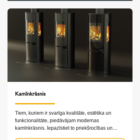
Kamīnkrāsnis
Tiem, kuriem ir svarīga kvalitāte, estētika un
funkcionalitāte, piedāvājam modernas
kamīnkrāsnis. Iepazīstiet to priekšrocības un
atrodiet labāko risinājumu savai mājai.