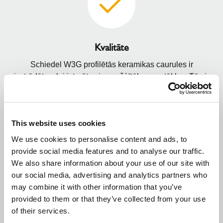
Kvalitāte
Schiedel W3G profilētās keramikas caurules ir
izstrādātas, lai izturētu vissarežģītākos apstākļus. Tās ir
noturīgas pret mitrumu, skābēm, koroziju un augstu
dūmgāzu temperatūru. Tieši šī kvalitāte garantē, ka
Schiedel keramiskie dūmvadi un keramiskie skursteņi
This website uses cookies
kalpo droši un efektīvi daudzu gadu garumā, nodrošinot
Jūsu mājoklim nevainojamu darbību un mieru.
We use cookies to personalise content and ads, to
provide social media features and to analyse our traffic.
We also share information about your use of our site with
our social media, advertising and analytics partners who
may combine it with other information that you’ve
provided to them or that they’ve collected from your use
of their services.