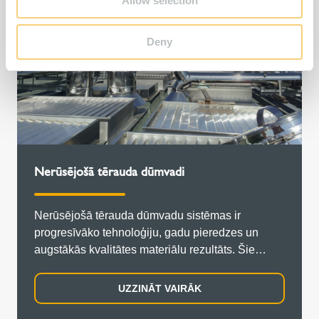
Allow selection
Deny
Nerūsējošā tērauda dūmvadi
Nerūsējošā tērauda dūmvadu sistēmas ir
progresīvāko tehnoloģiju, gadu pieredzes un
augstākās kvalitātes materiālu rezultāts. Šie
risinājumi ne tikai nodrošina energoefektivitāti,
bet arī uzticami darbojas gan zemā, gan augstā
UZZINĀT VAIRĀK
temperatūrā, kā arī pie dažāda spiediena.