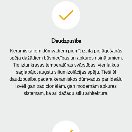
Daudzpusība
Keramiskajiem dūmvadiem piemīt izcila pielāgošanās
spēja dažādiem būvniecības un apkures risinājumiem.
Tie iztur krasas temperatūras svārstības, vienlaikus
saglabājot augstu siltumizolācijas spēju. Tieši šī
daudzpusība padara keramiskos dūmvadus par ideālu
izvēli gan tradicionālām, gan modernām apkures
sistēmām, kā arī dažādu stilu arhitektūrā.