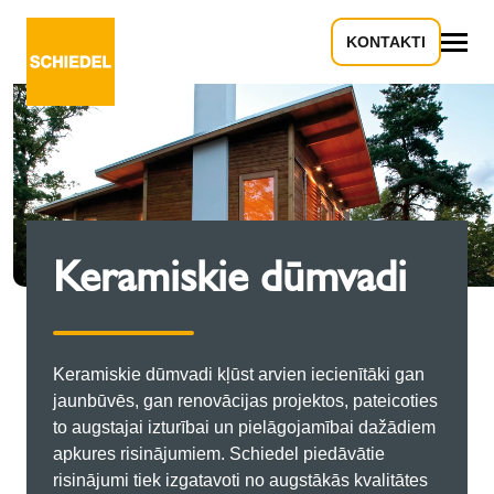
KONTAKTI
Viss
Keramiskie dūmvadi
Keramiskie dūmvadi kļūst arvien iecienītāki gan
jaunbūvēs, gan renovācijas projektos, pateicoties
to augstajai izturībai un pielāgojamībai dažādiem
apkures risinājumiem. Schiedel piedāvātie
risinājumi tiek izgatavoti no augstākās kvalitātes