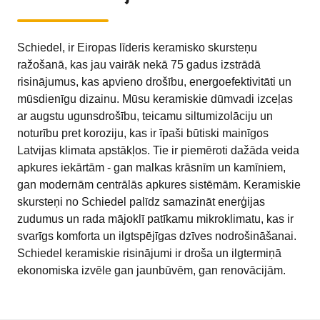
Schiedel, ir Eiropas līderis keramisko skursteņu
ražošanā, kas jau vairāk nekā 75 gadus izstrādā
risinājumus, kas apvieno drošību, energoefektivitāti un
mūsdienīgu dizainu. Mūsu keramiskie dūmvadi izceļas
ar augstu ugunsdrošību, teicamu siltumizolāciju un
noturību pret koroziju, kas ir īpaši būtiski mainīgos
Latvijas klimata apstākļos. Tie ir piemēroti dažāda veida
apkures iekārtām - gan malkas krāsnīm un kamīniem,
gan modernām centrālās apkures sistēmām. Keramiskie
skursteņi no Schiedel palīdz samazināt enerģijas
zudumus un rada mājoklī patīkamu mikroklimatu, kas ir
svarīgs komforta un ilgtspējīgas dzīves nodrošināšanai.
Schiedel keramiskie risinājumi ir droša un ilgtermiņā
ekonomiska izvēle gan jaunbūvēm, gan renovācijām.