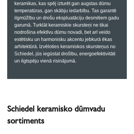
keramikas, kas spēj izturēt gan augstas dūmu
temperatūras, gan skābju iedarbību. Tas garantē
ilgmūžību un drošu ekspluatāciju desmitiem gadu
garumā. Turklāt keramiskie skursteņi ne tikai
nodrošina efektīvu dūmu novadi, bet arī veido
estētisku un harmonisku akcentu jebkurā ēkas
arhitektūrā. Izvēloties keramiskos skursteņus no
Schiedel, jūs iegūstat drošību, energoefektivitāti
un ilgtspēju vienā risinājumā.
Schiedel keramisko dūmvadu
sortiments