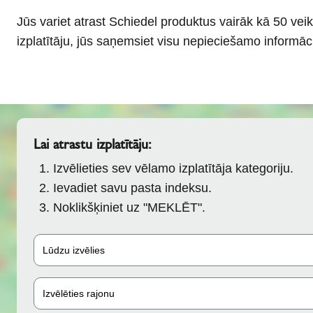
l
Schiedel Group
Jūs variet atrast Schiedel produktus vairāk kā 50 veik
e
c
izplatītāju, jūs saņemsiet visu nepieciešamo informāc
t
i
o
n
Lai atrastu izplatītāju:
Izvēlieties sev vēlamo izplatītāja kategoriju.
Ievadiet savu pasta indeksu.
Noklikšķiniet uz "MEKLĒT".
Lūdzu izvēlies
Izvēlēties rajonu