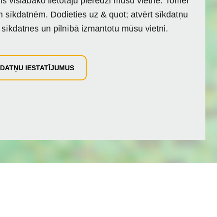
ms vislabāko lietotāju pieredzi mūsu vietnē. Tomēr
tām sīkdatnēm. Dodieties uz & quot; atvērt sīkdatņu
 sīkdatnes un pilnībā izmantotu mūsu vietni.
KDATŅU IESTATĪJUMUS