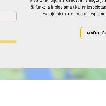
Mēs izmantojam sīkfailus, lai sniegtu ju
šī funkcija ir pieejama tikai ar iespējo
iestatījumiem & quot; Lai iespējotu
ATVĒRT SĪ