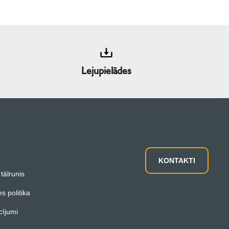
Lejupielādes
KONTAKTI
 tālrunis
es politika
cījumi