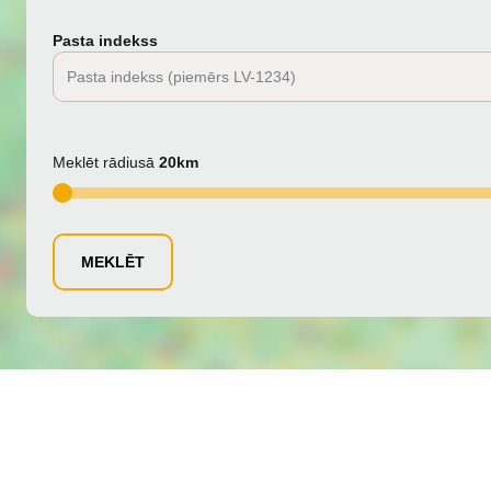
Pasta indekss
Meklēt rādiusā
20km
MEKLĒT