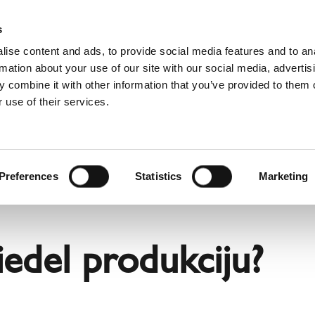
s
ise content and ads, to provide social media features and to an
rmation about your use of our site with our social media, advertis
 combine it with other information that you’ve provided to them o
 use of their services.
lpojumi
Profesionāļiem
angļu valoda)
Benelux (franču valoda)
Dānija
Preferences
Statistics
Marketing
Itālija
Norvēģija
Slovākija
iedel produkciju?
Ungārija
Šveice