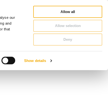
Pārdošanas konsultanta meklēšana
Kur iegādāties
Par Schiedel
Latvija
Allow all
alyse our
KONTAKTI
ing and
Allow selection
r that
Deny
Benelux (holandiešu valoda)
France
Show details
Latvija
Polija
Slovēnija
Vācija