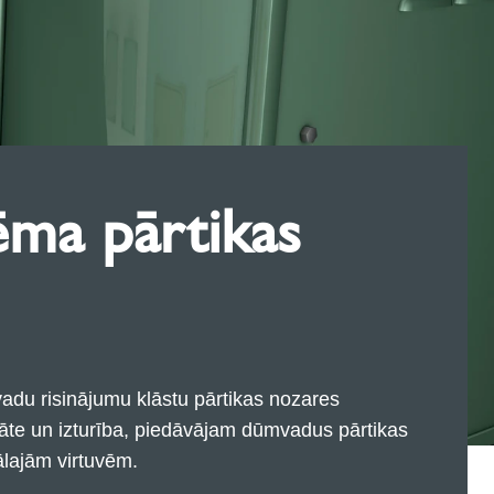
ma pārtikas
du risinājumu klāstu pārtikas nozares
āte un izturība, piedāvājam dūmvadus pārtikas
ālajām virtuvēm.