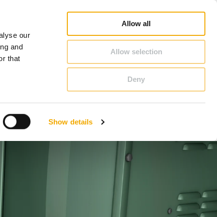
Pārdošanas konsultanta meklēšana
Kur iegādāties
Par Schiedel
Latvija
Allow all
alyse our
KONTAKTI
ing and
Allow selection
r that
Deny
Benelux (holandiešu valoda)
France
Show details
Latvija
Polija
Slovēnija
Vācija