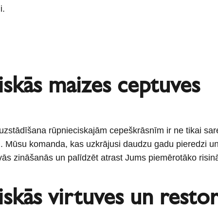
i.
iskās maizes ceptuves
stādīšana rūpnieciskajām cepeškrāsnīm ir ne tikai sarežģ
ļ. Mūsu komanda, kas uzkrājusi daudzu gadu pieredzi un
avās zināšanās un palīdzēt atrast Jums piemērotāko risin
skās virtuves un restor