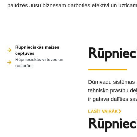
palīdzēs Jūsu biznesam darboties efektīvi un uzticam
Rūpniec
Rūpnieciskās maizes
ceptuves
Rūpnieciskās virtuves un
restorāni
Dūmvadu sistēmas uz
tehnisko prasību dē
ir gatava dalīties s
LASĪT VAIRĀK
Rūpnieci