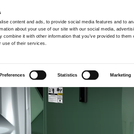
s
ise content and ads, to provide social media features and to an
rmation about your use of our site with our social media, advertis
 combine it with other information that you’ve provided to them o
 use of their services.
lpojumi
Profesionāļiem
angļu valoda)
Benelux (franču valoda)
Dānija
Preferences
Statistics
Marketing
Itālija
Norvēģija
Slovākija
Ungārija
Šveice