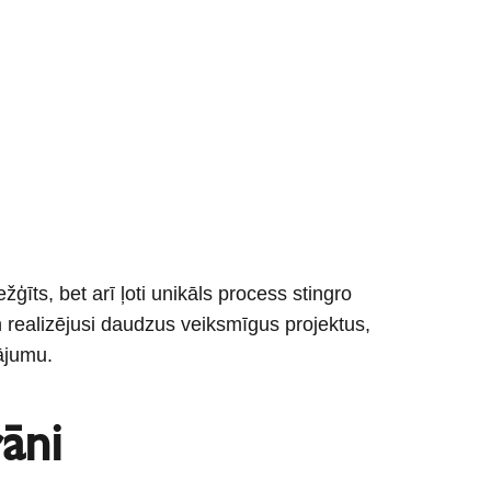
īts, bet arī ļoti unikāls process stingro
 realizējusi daudzus veiksmīgus projektus,
ājumu.
āni