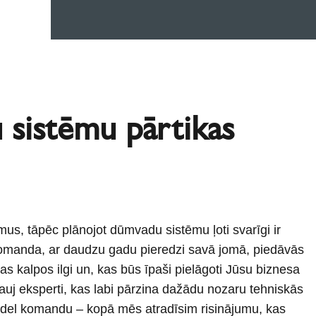
 sistēmu pārtikas
mus, tāpēc plānojot dūmvadu sistēmu ļoti svarīgi ir
komanda, ar daudzu gadu pieredzi savā jomā, piedāvās
kas kalpos ilgi un, kas būs īpaši pielāgoti Jūsu biznesa
j eksperti, kas labi pārzina dažādu nozaru tehniskās
iedel komandu – kopā mēs atradīsim risinājumu, kas