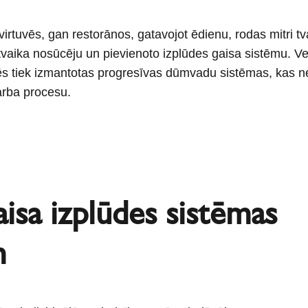
irtuvēs, gan restorānos, gatavojot ēdienu, rodas mitri tv
 tvaika nosūcēju un pievienoto izplūdes gaisa sistēmu. V
vēs tiek izmantotas progresīvas dūmvadu sistēmas, kas ne t
arba procesu.
isa izplūdes sistēmas
m