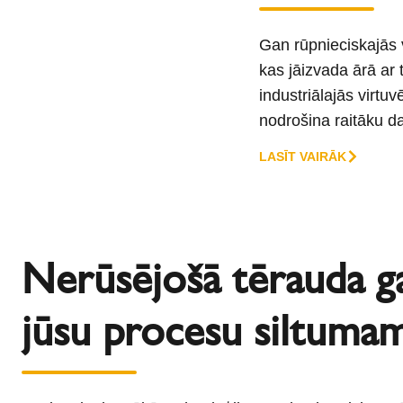
Gan rūpnieciskajās v
kas jāizvada ārā ar
industriālajās virtu
nodrošina raitāku d
LASĪT VAIRĀK
Nerūsējošā tērauda ga
jūsu procesu siltuma