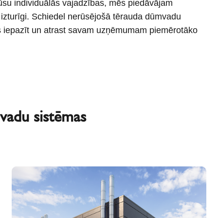
Jūsu individuālās vajadzības, mēs piedāvājam
 arī izturīgi. Schiedel nerūsējošā tērauda dūmvadu
ās iepazīt un atrast savam uzņēmumam piemērotāko
vadu sistēmas