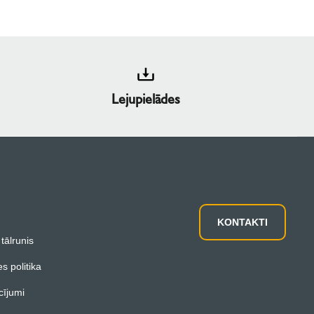
Lejupielādes
KONTAKTI
 tālrunis
es politika
cījumi