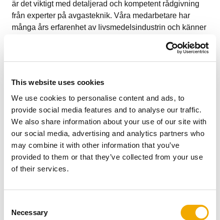
är det viktigt med detaljerad och kompetent rådgivning
från experter på avgasteknik. Våra medarbetare har
många års erfarenhet av livsmedelsindustrin och känner
till de komplexa kraven i denna sektor. De ger dig gärna
detaljerad och kompetent rådgivning om rätt
skorstenssystem.
This website uses cookies
We use cookies to personalise content and ads, to
provide social media features and to analyse our traffic.
Industriella bagerier
We also share information about your use of our site with
our social media, advertising and analytics partners who
may combine it with other information that you’ve
provided to them or that they’ve collected from your use
Planeringen av avgassystem för bakugnar i
of their services.
industribagerier är inte bara mycket individuell, utan
också mycket komplex på grund av de speciella kraven.
Våra medarbetare har många års erfarenhet av stora
C
bagerier och ger dig gärna detaljerad och kompetent
Necessary
o
rådgivning om rätt rökgassystem inom detta område. De