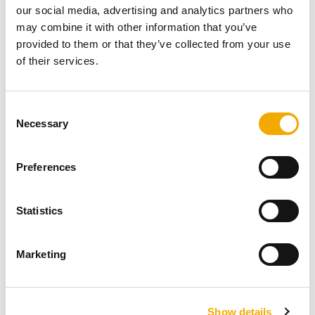
our social media, advertising and analytics partners who
Våra säljare och kundservice ger dig gärna råd om våra
may combine it with other information that you’ve
skorstens- och braskaminsystem och olika möjliga
provided to them or that they’ve collected from your use
lösningar. Du är alltid välkommen att kontakta oss eller
of their services.
din närmaste återförsäljare!
LÄS MER
C
Necessary
o
n
s
Preferences
Logistik & Leverans
e
n
t
Statistics
S
e
Marketing
l
e
c
Show details
t