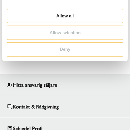
i
o
Allow all
n
Allow selection
Vi levererar våra produkter enligt dina önskemål; till din
Deny
butik eller direkt till byggarbetsplatsen.
Hitta ansvarig säljare
Kontakt & Rådgivning
Schiedel Profi