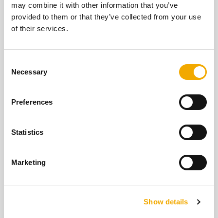
may combine it with other information that you’ve
provided to them or that they’ve collected from your use
of their services.
C
Necessary
o
n
s
Preferences
e
n
t
Statistics
Oversigt over tjenester
S
e
Marketing
Vores servicekoncept, som er en del af vores
l
samlede pakke, er baseret på 4 søjler: Support,
e
Træning, Logistik & Teknologi.
c
Show details
t
i
GÅ TIL SERVICEOVERSIGT