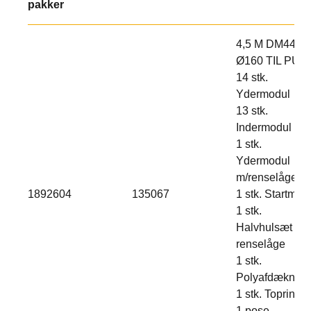
pakker
4,5 M DM44
Ø160 TIL PUD
14 stk.
Ydermodul
13 stk.
Indermodul
1 stk.
Ydermodul
m/renselåge
1892604
135067
1 stk. Startmod
1 stk.
Halvhulsæt til
renselåge
1 stk.
Polyafdækning
1 stk. Topring
1 pose