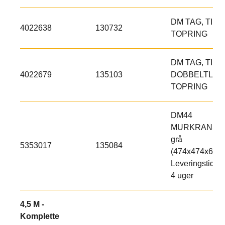
DM TAG, TIL
4022638
130732
TOPRING
DM TAG, TIL
4022679
135103
DOBBELTLØB
TOPRING
DM44
MURKRANS,
grå
5353017
135084
(474x474x65)
Leveringstid ca
4 uger
4,5 M -
Komplette