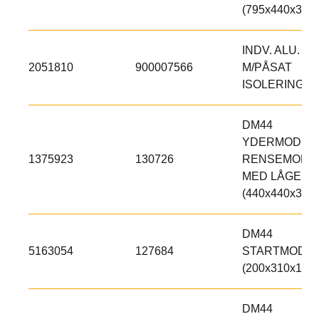
(795x440x300)
INDV. ALU. L
2051810
900007566
M/PÅSAT
ISOLERINGS
DM44
YDERMODUL,
1375923
130726
RENSEMODU
MED LÅGE
(440x440x300)
DM44
5163054
127684
STARTMODU
(200x310x150)
DM44