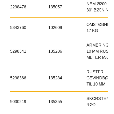
NEM Ø200 MM
2298476
135057
30° BØJNING
OMSTØBNIN
5343760
102609
17 KG
ARMERINGS
5298341
135286
10 MM RUSTFR
METER M/GE
RUSTFRI
5298366
135284
GEVINDBØSN
TIL 10 MM
SKORSTENS
5030219
135355
RØD