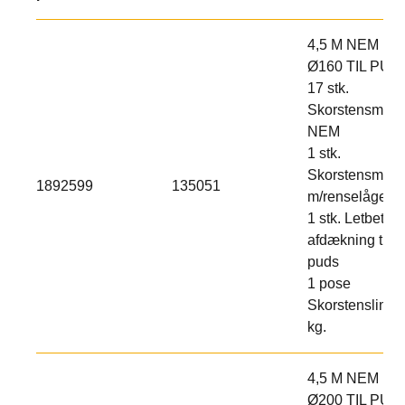
4,5 M NEM
Ø160 TIL PUD
17 stk.
Skorstensmodu
NEM
1 stk.
Skorstensmodu
1892599
135051
m/renselåge
1 stk. Letbeton
afdækning til
puds
1 pose
Skorstenslim 2
kg.
4,5 M NEM
Ø200 TIL PUD