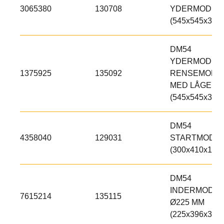
3065380
130708
YDERMODUL
(545x545x300)
DM54
YDERMODUL,
1375925
135092
RENSEMODU
MED LÅGE
(545x545x300)
DM54
4358040
129031
STARTMODU
(300x410x150)
DM54
INDERMODUL
7615214
135115
Ø225 MM
(225x396x300)