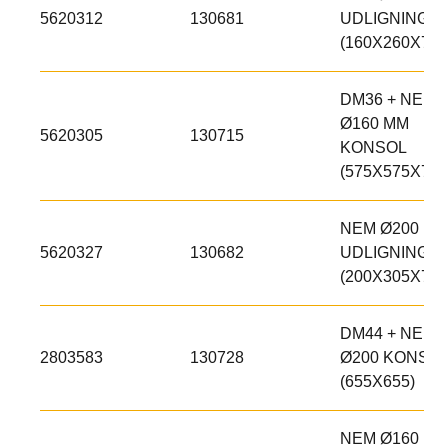
5620312
130681
UDLIGNINGS
(160X260X75)
DM36 + NEM
Ø160 MM
5620305
130715
KONSOL
(575X575X75)
NEM Ø200 MM
5620327
130682
UDLIGNINGS
(200X305X75)
DM44 + NEM
2803583
130728
Ø200 KONSO
(655X655)
NEM Ø160 M