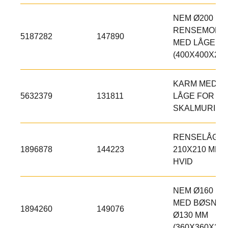
NEM Ø200 MM
RENSEMODU
5187282
147890
MED LÅGE
(400X400X250
KARM MED
5632379
131811
LÅGE FOR
SKALMURING
RENSELÅGE
1896878
144223
210X210 MM
HVID
NEM Ø160 MM
MED BØSNIN
1894260
149076
Ø130 MM
(360X360X250