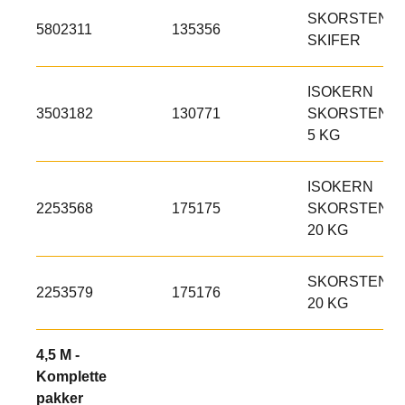
SKORSTENS
5802311
135356
SKIFER
ISOKERN
3503182
130771
SKORSTENSL
5 KG
ISOKERN
2253568
175175
SKORSTENSL
20 KG
SKORSTENS
2253579
175176
20 KG
4,5 M -
Komplette
pakker