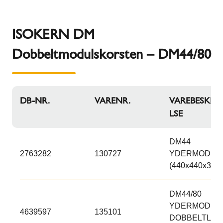
ISOKERN DM
Dobbeltmodulskorsten – DM44/80
DB-NR.
VARENR.
VAREBESKRIV
LSE
DM44
2763282
130727
YDERMODUL
(440x440x300)
DM44/80
YDERMODUL
4639597
135101
DOBBELTLØB