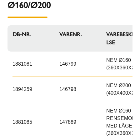
Ø160/Ø200
DB-NR.
VARENR.
VAREBESKRIV
LSE
NEM Ø160 M
1881081
146799
(360X360X250
NEM Ø200 M
1894259
146798
(400X400X250
NEM Ø160 MM
RENSEMODU
1881085
147889
MED LÅGE
(360X360X250