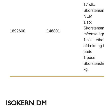
17 stk.
Skorstensmodu
NEM
1 stk.
Skorstensmodu
1892600
146801
m/renselåge
1 stk. Letbeton
afdækning til
puds
1 pose
Skorstenslim 2
kg.
ISOKERN DM