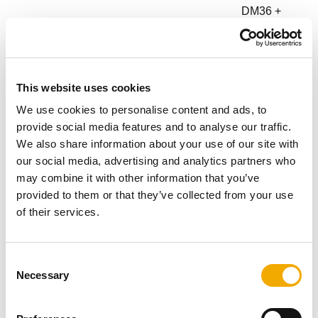
DM36 +
5620345
135070
ISOKERN AIR
TOPRING
DM TAG, TIL
This website uses cookies
4022638
130732
TOPRING
We use cookies to personalise content and ads, to
provide social media features and to analyse our traffic.
4,5 M -
We also share information about your use of our site with
Komplette
our social media, advertising and analytics partners who
pakker
may combine it with other information that you’ve
provided to them or that they’ve collected from your use
of their services.
4,5 M
DM36 Ø130 TI
PUDS
C
17 stk.
Necessary
o
Ydermodul
n
16 stk.
s