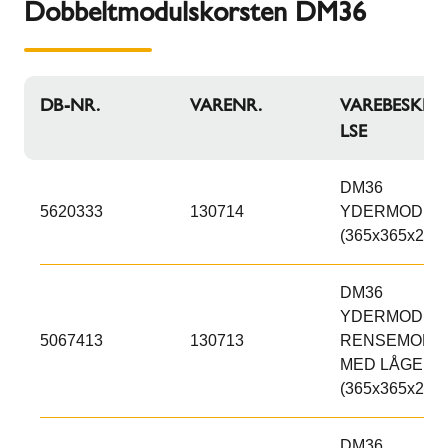
Dobbeltmodulskorsten DM36
DB-NR.
VARENR.
VAREBESKRIV
LSE
DM36
5620333
130714
YDERMODUL
(365x365x250)
DM36
YDERMODUL,
5067413
130713
RENSEMODU
MED LÅGE
(365x365x250)
DM36