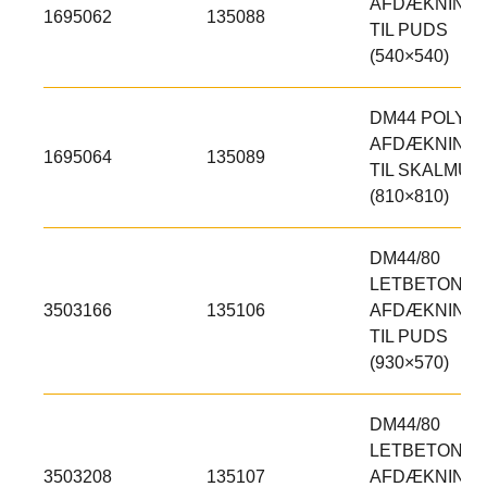
AFDÆKNING,
1695062
135088
TIL PUDS
(540×540)
DM44 POLY
AFDÆKNING,
1695064
135089
TIL SKALMUR
(810×810)
DM44/80
LETBETON
3503166
135106
AFDÆKNING,
TIL PUDS
(930×570)
DM44/80
LETBETON
3503208
135107
AFDÆKNING,