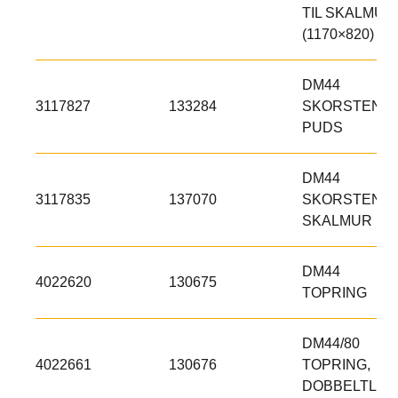
TIL SKALMUR
(1170×820)
DM44
3117827
133284
SKORSTENST
PUDS
DM44
3117835
137070
SKORSTENST
SKALMUR
DM44
4022620
130675
TOPRING
DM44/80
4022661
130676
TOPRING,
DOBBELTLØB