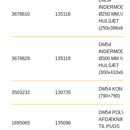
DM54
INDERMODUL
3678810
135118
Ø250 MM,½
HULSÆT
(250x396x600)
DM54
INDERMODUL
3678828
135119
Ø300 MM ½
HULSÆT
(300x410x600)
DM54 KONSO
3503232
130735
(790×790)
DM54 POLY
AFDÆKNING,
1695065
135096
TIL PUDS