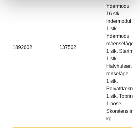
Ydermodul
16 stk.
Indermodul
1 stk.
Ydermodul
m/renselåge
1892602
137502
1 stk. Startmod
1 stk.
Halvhulsæt til
renselåge
1 stk.
Polyafdækning
1 stk. Topring
1 pose
Skorstenslim 2
kg.