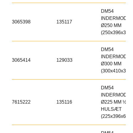
DM54
INDERMODUL
3065398
135117
Ø250 MM
(250x396x300)
DM54
INDERMODUL
3065414
129033
Ø300 MM
(300x410x300)
DM54
INDERMODUL
7615222
135116
Ø225 MM ½
HULSÆT
(225x396x600)