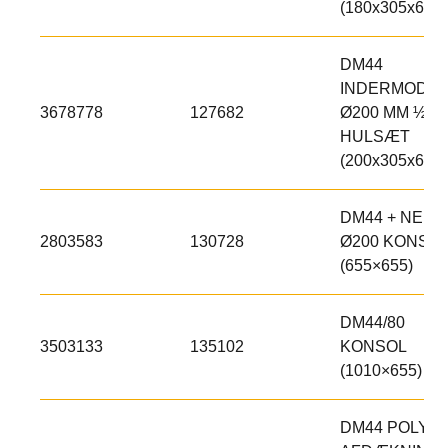
(180x305x600)
DM44
INDERMODUL
3678778
127682
Ø200 MM ½
HULSÆT
(200x305x600)
DM44 + NEM
2803583
130728
Ø200 KONSO
(655×655)
DM44/80
3503133
135102
KONSOL
(1010×655)
DM44 POLY