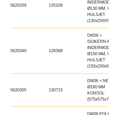
INDERMODUL
5620339
135109
Ø130 MM, ½
HULSÆT
(130x250X500
DM36 +
ISOKERN AIR
INDERMODUL
5620340
126368
Ø150 MM, ½
HULSÆT
(150x250x500)
DM36 + NEM
Ø160 MM
5620305
130715
KONSOL
(575x575x75)
DM36 POLY