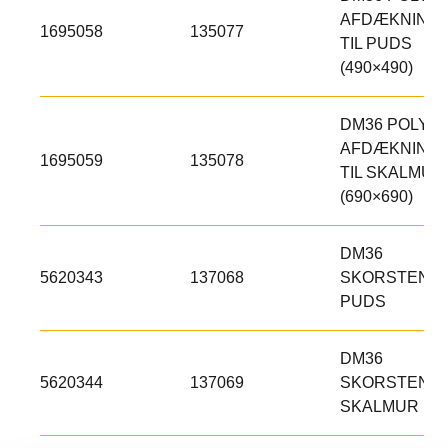
AFDÆKNING,
1695058
135077
TIL PUDS
(490×490)
DM36 POLY
AFDÆKNING,
1695059
135078
TIL SKALMUR
(690×690)
DM36
5620343
137068
SKORSTENST
PUDS
DM36
5620344
137069
SKORSTENST
SKALMUR