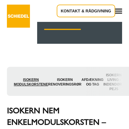
Produktkatalog
KONTAKT & RÅDGIVNING
Alle
ISOKERN
I
ISOKERN
ISOKERN
AFDÆKNING
LIVING -
G
MODULSKORSTENE
RENOVERINGSRØR
OG TAG
INDENDØRS
HA
PEJS
ISOKERN NEM
ENKELMODULSKORSTEN –