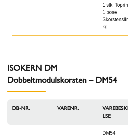
1 stk. Topring
1 pose
Skorstenslim 2
kg.
ISOKERN DM
Dobbeltmodulskorsten – DM54
DB-NR.
VARENR.
VAREBESKRIV
LSE
DM54