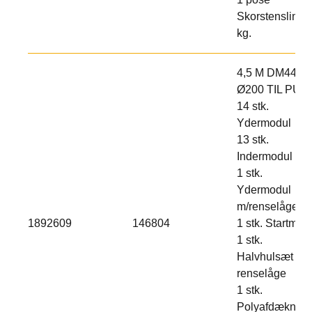
Skorstenslim 2
kg.
4,5 M DM44
Ø200 TIL PUD
14 stk.
Ydermodul
13 stk.
Indermodul
1 stk.
Ydermodul
m/renselåge
1892609
146804
1 stk. Startmod
1 stk.
Halvhulsæt til
renselåge
1 stk.
Polyafdækning