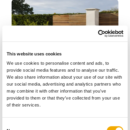
This website uses cookies
We use cookies to personalise content and ads, to
provide social media features and to analyse our traffic.
We also share information about your use of our site with
our social media, advertising and analytics partners who
ISOKERN GARDEN
may combine it with other information that you’ve
provided to them or that they’ve collected from your use
Høj hyggefaktor udendørs - i pimpsten og
of their services.
nem at samle. Fås i tre størrelser.
C
TIL PRODUKTET ISOKERN GARDEN