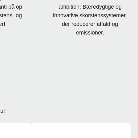
anti på op
ambition: Bæredygtige og
rstens- og
innovative skorstenssystemer,
r!
der reducerer affald og
emissioner.
nu!