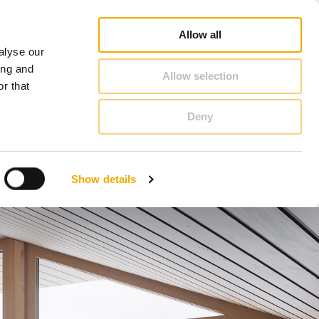
Schiedel Profi
Inspiration
Karriere
Om Schiedel
Danmark
Allow all
alyse our
KONTAKT & RÅDGIVNING
ing and
Allow selection
r that
Deny
Benelux (hollandsk)
Estland
Show details
Kroatien
Polen
Slovakiet
Tjekkiet
Østrig