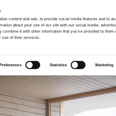
s
ise content and ads, to provide social media features and to an
rmation about your use of our site with our social media, advertis
 combine it with other information that you’ve provided to them o
 use of their services.
ervice
For professionelle
fransk)
Benelux (hollandsk)
Danmark
Preferences
Statistics
Marketing
Italien
Norge
Serbien
ien
Sverige
Ungarn