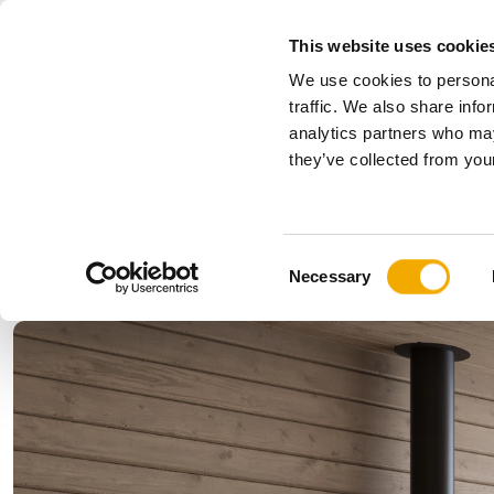
This website uses cookie
We use cookies to personal
Alle
traffic. We also share info
analytics partners who may
Please choose your country
they’ve collected from your
Produkter
Anvendelser & Industrier
S
Virksomhed
Vores historie
Benelux (engelsk)
Benelux (
C
Nyheder, presse og begivenheder
Bosnien und Herzegowina
Bulgarien
Necessary
o
Finland
Frankrig
n
Letland
Litauen
s
Rumænien
Schweiz
e
n
Slovenien
Storbritan
t
Tyskland
Ukraine
S
e