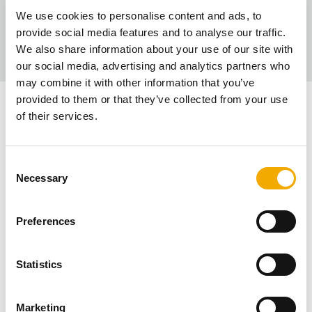
Вие сте потребител/строител?
We use cookies to personalise content and ads, to
provide social media features and to analyse our traffic.
We also share information about your use of our site with
our social media, advertising and analytics partners who
may combine it with other information that you’ve
provided to them or that they’ve collected from your use
Качество 80 години - системи за
of their services.
димни газове и комини Schiedel!
C
Necessary
o
n
Като безспорен номер 1 в областта на системите за
s
димни газове и комини, ние предлагаме уникални,
Preferences
e
високо енергийно ефективни продукти от керамика и
n
неръждаема стомана, които сбъдват мечтата за уют,
t
Statistics
благополучие и хармония. При ново строителство и
S
ремонт на жилищни и нежилищни сгради нашите
e
системи за димни газове и комини осигуряват
Marketing