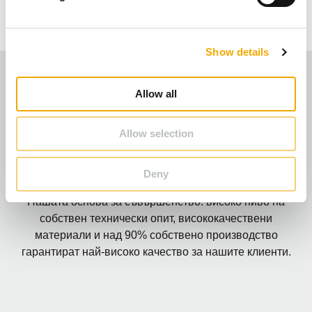
l
здравословна и комфортна атмосфера.
e
c
Show details
t
i
o
Allow all
n
Allow selection
Deny
Изключително качество
Нашата основа за съвършенство: високо ниво на
собствен технически опит, висококачествени
материали и над 90% собствено производство
гарантират най-високо качество за нашите клиенти.