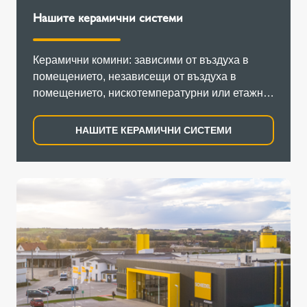
Нашите керамични системи
Керамични комини: зависими от въздуха в
помещението, независещи от въздуха в
помещението, нискотемпературни или етажни
сглобяеми елементи за работа при
отрицателно и положително налягане.
НАШИТЕ КЕРАМИЧНИ СИСТЕМИ