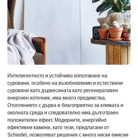
Интелигентното и устойчиво използване на
суровини, особено на възобновяеми и естествени
суровини като дървесината като регенеративен
енергиен източник, има много предимства.
Отоплението с дърва е благоприятно за климата и
околната среда и следователно има дълготраен
положителен ефект. Модерните, енергийно
ефективни камини, като тези, предлагани от
Schiedel, позволяват решения с много ниски емисии