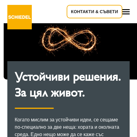
КОНТАКТИ & СЪВЕТИ
всичко
Устойчиви решения.
За цял живот.
Когато мислим за устойчиви идеи, се сещаме
по-специално за две неща: хората и околната
среда. Едно нещо може да се каже със