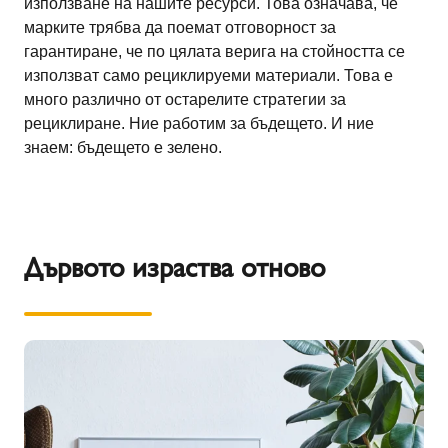
използване на нашите ресурси. Това означава, че
марките трябва да поемат отговорност за
гарантиране, че по цялата верига на стойността се
използват само рециклируеми материали. Това е
много различно от остарелите стратегии за
рециклиране. Ние работим за бъдещето. И ние
знаем: бъдещето е зелено.
Дървото израства отново