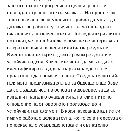
защото техните прогресивни цели и ценности
съвпадат с ценностите на марката. На прост език
това означава, че компаниите трябва да могат да
докажат, че работят устойчиво, за да оправдаят
очакванията на клиентите си. Последните развития
показват, че потребителите вече не се интересуват
от краткосрочни решения или бързи резултати.
Вместо това те търсят дългосрочни резултати и
устойчив подход. Клиентите искат да могат да се
идентифицират с дадена марка и заедно с нея
проактивно да променят света. Следователно най-
голямото предизвикателство за бъдещето ще бъде
да се създаде честна основа на доверие, за да се
изпълнят напълно очакванията на клиентите по
отношение на отговорното производство и
устойчивия ангажимент. В края на краищата, ние си
имаме работа с целева група, която се интересува от
непрекъснато усъвършенстване и съзнателно